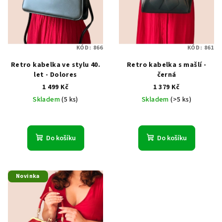
o
d
u
KÓD:
866
KÓD:
861
k
Retro kabelka ve stylu 40.
Retro kabelka s mašlí -
t
let - Dolores
černá
ů
1 499 Kč
1 379 Kč
Skladem
(5 ks)
Skladem
(>5 ks)
Do košíku
Do košíku
Novinka