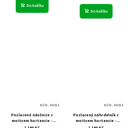
Do košíku
Do košíku
KÓD:
40252
KÓD:
40253
Pozlacené náušnice s
Pozlacený náhrdelník s
motivem hortenzie -
motivem hortenzie -
Hydrangea Gold
Hydrangea Gold
1 190 Kč
1 190 Kč