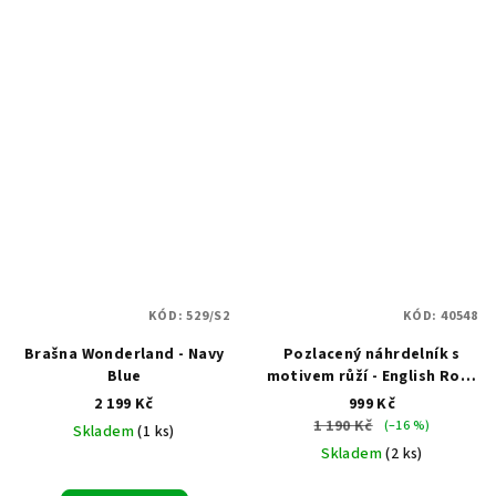
KÓD:
529/S2
KÓD:
40548
Brašna Wonderland - Navy
Pozlacený náhrdelník s
Blue
motivem růží - English Rose
on Topas Blue
2 199 Kč
999 Kč
1 190 Kč
(–16 %)
Skladem
(1 ks)
Skladem
(2 ks)