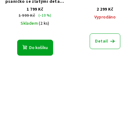
psaníčko se zlatými detaily
ve stylu 20. let
1 799 Kč
2 299 Kč
1 999 Kč
(–10 %)
Vyprodáno
Skladem
(2 ks)
Detail
Do košíku