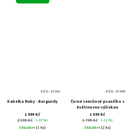
KÓD:
47362
KÓD:
47396
Kabelka Ruby - Burgundy
Černé semišové psaníčko s
květinovou výšivkou
1 999 Kč
1 599 Kč
2 599 Kč
1 799 Kč
(–23 %)
(–11 %)
Skladem
(1 ks)
Skladem
(2 ks)