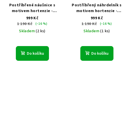
Postříbřené náušnice s
Postříbřený náhrdelník s
motivem hortenzie -
motivem hortenzie -
Hydrangea Silver
Hydrangea Silver
999 Kč
999 Kč
1 190 Kč
1 190 Kč
(–16 %)
(–16 %)
Skladem
(2 ks)
Skladem
(1 ks)
Do košíku
Do košíku