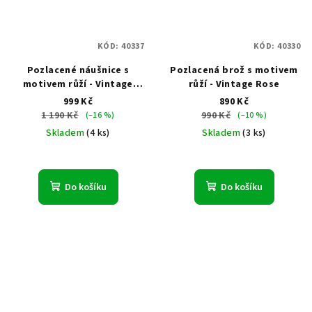
KÓD:
40337
KÓD:
40330
Pozlacené náušnice s
Pozlacená brož s motivem
motivem růží - Vintage
růží - Vintage Rose
Rose
999 Kč
890 Kč
1 190 Kč
990 Kč
(–16 %)
(–10 %)
Skladem
(4 ks)
Skladem
(3 ks)
Do košíku
Do košíku