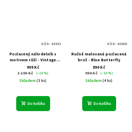
KÓD:
40341
KÓD:
40008
Pozlacený náhrdelník s
Ručně malovaná pozlacená
motivem růží - Vintage
brož - Blue Butterfly
Rose
999 Kč
890 Kč
1 190 Kč
990 Kč
(–16 %)
(–10 %)
Skladem
(3 ks)
Skladem
(4 ks)
Do košíku
Do košíku