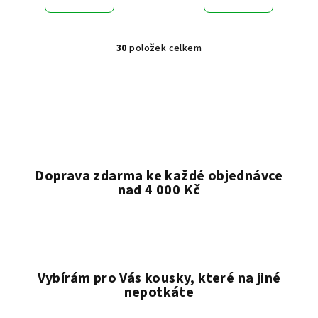
je
5,0
z
30
položek celkem
5
O
hvězdiček.
v
l
á
d
a
c
í
Doprava zdarma ke každé objednávce
p
nad 4 000 Kč
r
v
k
y
v
Vybírám pro Vás kousky, které na jiné
ý
nepotkáte
p
i