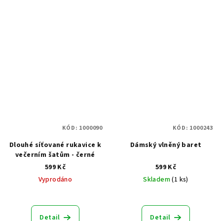
KÓD:
1000090
KÓD:
1000243
Dlouhé síťované rukavice k
Dámský vlněný baret
večerním šatům - černé
599 Kč
599 Kč
Vyprodáno
Skladem
(1 ks)
Průměrné
hodnocení
produktu
Detail
Detail