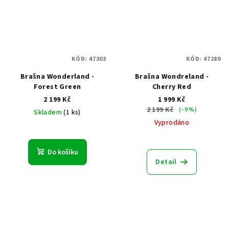
KÓD:
47303
KÓD:
47289
Brašna Wonderland -
Brašna Wondreland -
Forest Green
Cherry Red
2 199 Kč
1 999 Kč
2 199 Kč
(–9 %)
Skladem
(1 ks)
Vyprodáno
Do košíku
Detail