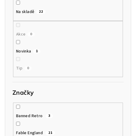
k
t
Na skladě
22
ů
Akce
0
Novinka
1
Tip
0
Značky
Banned Retro
3
Fable England
21