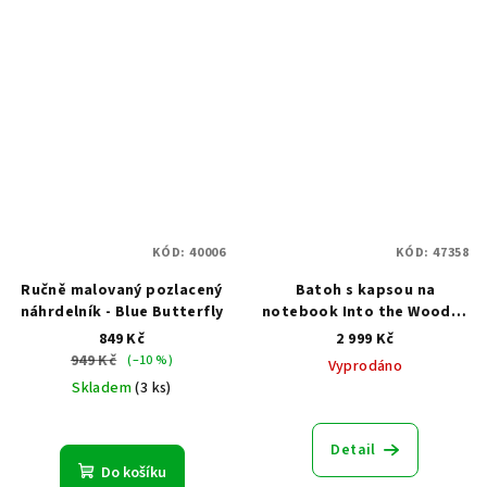
KÓD:
40006
KÓD:
47358
Ručně malovaný pozlacený
Batoh s kapsou na
náhrdelník - Blue Butterfly
notebook Into the Woods -
Dark green
849 Kč
2 999 Kč
949 Kč
(–10 %)
Vyprodáno
Skladem
(3 ks)
Detail
Do košíku