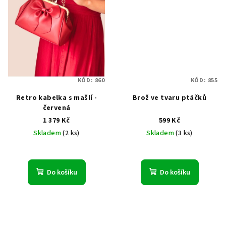
KÓD:
860
KÓD:
855
Retro kabelka s mašlí -
Brož ve tvaru ptáčků
červená
1 379 Kč
599 Kč
Skladem
(2 ks)
Skladem
(3 ks)
Do košíku
Do košíku