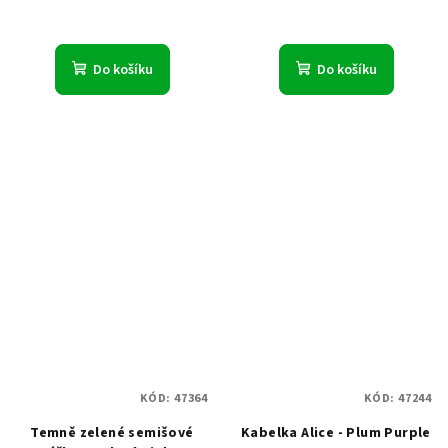
Do košíku
Do košíku
KÓD:
47364
KÓD:
47244
Temně zelené semišové
Kabelka Alice - Plum Purple