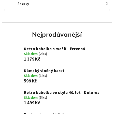
Šperky
Nejprodávanější
Retro kabelka s mašlí - červená
Skladem
(2 ks)
1 379 Kč
Dámský vlněný baret
Skladem
(1 ks)
599 Kč
Retro kabelka ve stylu 40. let - Dolores
Skladem
(5 ks)
1 499 Kč