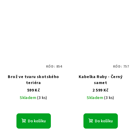
KÓD:
854
KÓD:
757
Brož ve tvaru skotského
Kabelka Ruby - Černý
teriéra
samet
599 Kč
2 599 Kč
Skladem
(3 ks)
Skladem
(3 ks)
Do košíku
Do košíku