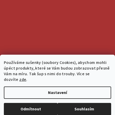
Používáme sušenky (soubory Cookies), abychom mohli
úpéct produkty, které se Vám budou zobrazovat přesně
Vám na míru. Tak šup s nimi do trouby. Více se
dozvíte
zde
.
Nastavení
Copyright 2026
Salon 1936
. Všechna práva vyhrazena.
Upravit
nastavení cookies
Odmítnout
Souhlasím