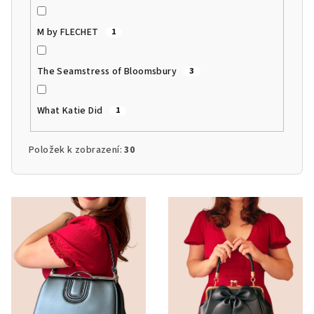
M by FLECHET
1
The Seamstress of Bloomsbury
3
What Katie Did
1
Položek k zobrazení:
30
V
ý
p
i
s
p
r