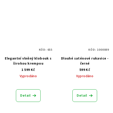
KÓD:
655
KÓD:
1000089
Elegantní vlněný klobouk s
Dlouhé saténové rukavice -
širokou krempou
černé
1 599 Kč
599 Kč
Vyprodáno
Vyprodáno
Detail
Detail