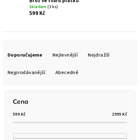
Brož ve tvaru ptáčků
Skladem
(3 ks)
599 Kč
Ř
a
Doporučujeme
Nejlevnější
Nejdražší
z
e
Nejprodávanější
Abecedně
n
í
p
Cena
r
o
599
Kč
2999
Kč
d
u