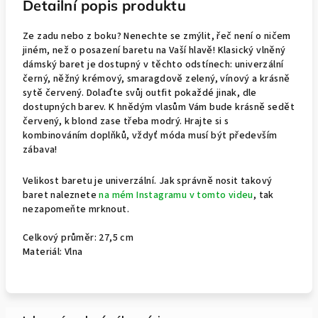
Detailní popis produktu
Ze zadu nebo z boku? Nenechte se zmýlit, řeč není o ničem
jiném, než o posazení baretu na Vaší hlavě! Klasický vlněný
dámský baret je dostupný v těchto odstínech: univerzální
černý, něžný krémový, smaragdově zelený, vínový a krásně
sytě červený. Dolaďte svůj outfit pokaždé jinak, dle
dostupných barev. K hnědým vlasům Vám bude krásně sedět
červený, k blond zase třeba modrý. Hrajte si s
kombinováním doplňků, vždyť móda musí být především
zábava!
Velikost baretu je univerzální. Jak správně nosit takový
baret naleznete
na mém Instagramu v tomto videu
, tak
nezapomeňte mrknout.
Celkový průměr: 27,5 cm
Materiál: Vlna