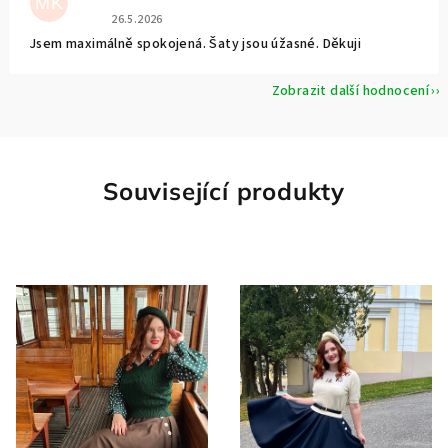
MK
Hodnocení obchodu je 5 z 5 hvězdiček.
26.5.2026
Jsem maximálně spokojená. Šaty jsou úžasné. Děkuji
Zobrazit další hodnocení
Související produkty