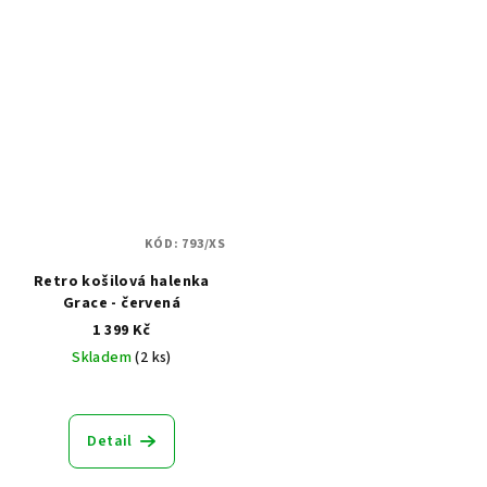
KÓD:
793/XS
Retro košilová halenka
Grace - červená
1 399 Kč
Skladem
(2 ks)
Detail