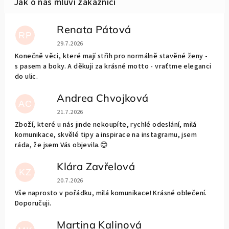
Renata Pátová
RP
Hodnocení obchodu je 5 z 5 hvězdiček.
29.7.2026
Konečně věci, které mají střih pro normálně stavěné ženy -
s pasem a boky. A děkuji za krásné motto - vraťtme eleganci
do ulic.
Andrea Chvojková
AC
Hodnocení obchodu je 5 z 5 hvězdiček.
21.7.2026
Zboží, které u nás jinde nekoupíte, rychlé odeslání, milá
komunikace, skvělé tipy a inspirace na instagramu, jsem
ráda, že jsem Vás objevila.😊
Klára Zavřelová
KZ
Hodnocení obchodu je 5 z 5 hvězdiček.
20.7.2026
Vše naprosto v pořádku, milá komunikace! Krásné oblečení.
Doporučuji.
Martina Kalinová