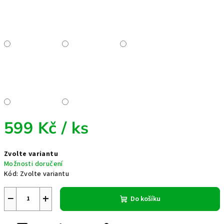
599 Kč
/ ks
Měrná
Zvolte variantu
cena:
Možnosti doručení
Kód:
Zvolte variantu
−
+
Do košíku