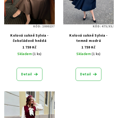
KÓD:
1000237
KÓD:
475/XS/
Kolová sukně Sylvia -
Kolová sukně Sylvia -
čokoládově hnědá
temně modrá
1 759 Kč
1 759 Kč
Skladem
(1 ks)
Skladem
(1 ks)
Průměrné
hodnocení
produktu
Detail
Detail
je
5,0
z
5
hvězdiček.