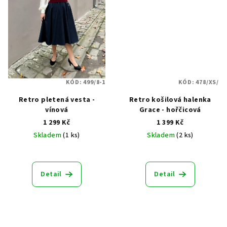
KÓD:
499/8-1
KÓD:
478/XS/
Retro pletená vesta -
Retro košilová halenka
vínová
Grace - hořčicová
1 299 Kč
1 399 Kč
Skladem
(1 ks)
Skladem
(2 ks)
Průměrné
hodnocení
produktu
Detail
Detail
je
5,0
z
5
hvězdiček.