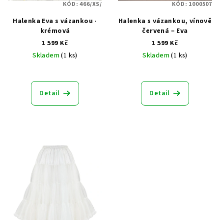
KÓD:
466/XS/
KÓD:
1000507
Halenka Eva s vázankou -
Halenka s vázankou, vínově
krémová
červená – Eva
1 599 Kč
1 599 Kč
Skladem
(1 ks)
Skladem
(1 ks)
Průměrné
Průměrné
hodnocení
hodnocení
produktu
produktu
Detail
Detail
je
je
5,0
5,0
z
z
5
5
hvězdiček.
hvězdiček.