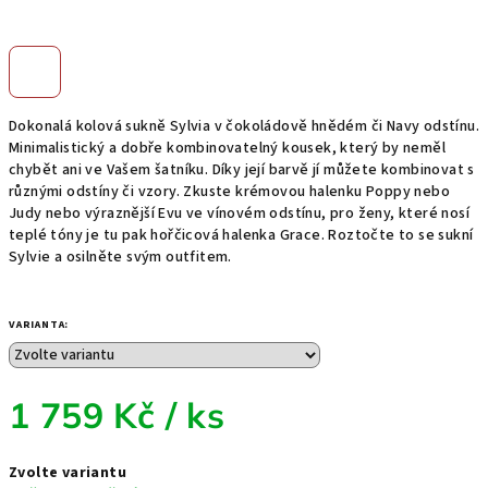
Dokonalá kolová sukně Sylvia v čokoládově hnědém či Navy odstínu.
Minimalistický a dobře kombinovatelný kousek, který by neměl
chybět ani ve Vašem šatníku. Díky její barvě jí můžete kombinovat s
různými odstíny či vzory. Zkuste krémovou halenku Poppy nebo
Judy nebo výraznější Evu ve vínovém odstínu, pro ženy, které nosí
teplé tóny je tu pak hořčicová halenka Grace. Roztočte to se sukní
Sylvie a osilněte svým outfitem.
VARIANTA:
1 759 Kč
/ ks
Měrná
Zvolte variantu
cena: