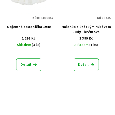
KÓD:
1000047
KÓD:
415
Objemná spodnička 1940
Halenka s krátkým rukávem
Judy - krémová
1 299 Kč
1 399 Kč
Skladem
(3 ks)
Skladem
(1 ks)
Průměrné
Průměrné
hodnocení
hodnocení
produktu
produktu
Detail
Detail
je
je
5,0
5,0
z
z
5
5
hvězdiček.
hvězdiček.