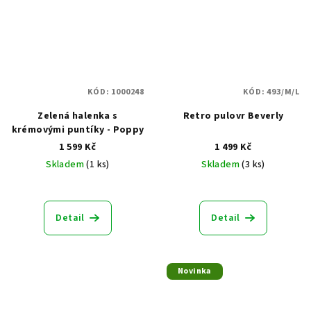
KÓD:
1000248
KÓD:
493/M/L
Zelená halenka s
Retro pulovr Beverly
krémovými puntíky - Poppy
1 599 Kč
1 499 Kč
Skladem
(1 ks)
Skladem
(3 ks)
Průměrné
Průměrné
hodnocení
hodnocení
produktu
produktu
Detail
Detail
je
je
5,0
5,0
z
z
5
5
Novinka
hvězdiček.
hvězdiček.