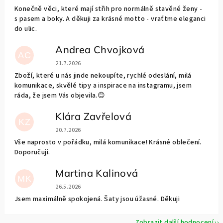
Konečně věci, které mají střih pro normálně stavěné ženy -
s pasem a boky. A děkuji za krásné motto - vraťtme eleganci
do ulic.
Andrea Chvojková
AC
Hodnocení obchodu je 5 z 5 hvězdiček.
21.7.2026
Zboží, které u nás jinde nekoupíte, rychlé odeslání, milá
komunikace, skvělé tipy a inspirace na instagramu, jsem
ráda, že jsem Vás objevila.😊
Klára Zavřelová
KZ
Hodnocení obchodu je 5 z 5 hvězdiček.
20.7.2026
Vše naprosto v pořádku, milá komunikace! Krásné oblečení.
Doporučuji.
Martina Kalinová
MK
Hodnocení obchodu je 5 z 5 hvězdiček.
26.5.2026
Jsem maximálně spokojená. Šaty jsou úžasné. Děkuji
Zobrazit další hodnocení