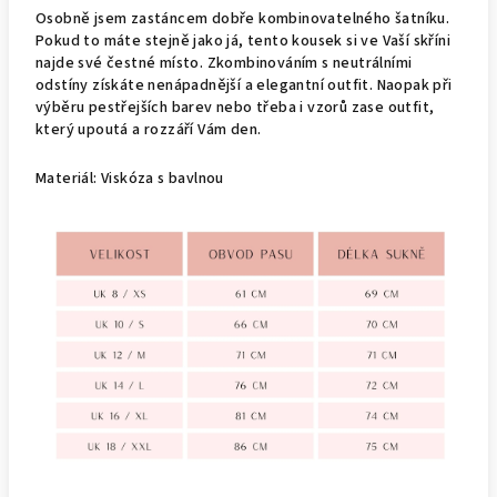
Osobně jsem zastáncem dobře kombinovatelného šatníku.
Pokud to máte stejně jako já, tento kousek si ve Vaší skříni
najde své čestné místo. Zkombinováním s neutrálními
odstíny získáte nenápadnější a elegantní outfit. Naopak při
výběru pestřejších barev nebo třeba i vzorů zase outfit,
který upoutá a rozzáří Vám den.
Materiál: Viskóza s bavlnou