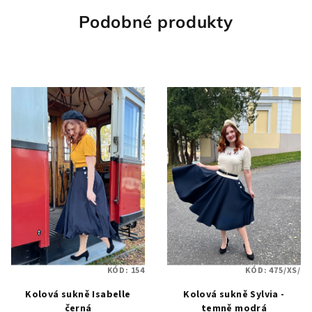
5
hvězdiček.
Podobné produkty
KÓD:
154
KÓD:
475/XS/
Kolová sukně Isabelle
Kolová sukně Sylvia -
černá
temně modrá