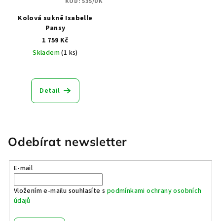
KÓD:
535/UK
Kolová sukně Isabelle
Pansy
1 759 Kč
Skladem
(1 ks)
Průměrné
hodnocení
produktu
Detail
je
5,0
z
5
hvězdiček.
Odebírat newsletter
E-mail
Vložením e-mailu souhlasíte s
podmínkami ochrany osobních
údajů