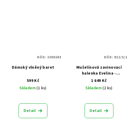
KÓD:
1000243
KÓD:
911/S/1
Dámský vlněný baret
Mušelínová zavinovací
halenka Evelina -
Terakotové kvítky
599 Kč
1 649 Kč
Skladem
(1 ks)
Skladem
(2 ks)
Průměrné
hodnocení
produktu
Detail
Detail
je
5,0
z