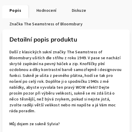
Popis
Hodnocení
Diskuze
Značka
The Seamstress of Bloomsbury
Detailní popis produktu
Další z klasických sukní značky The Seamstress of
Bloomsbury ušitích dle střihu z roku 1949. V pase se nachází
skryté zapínání na pevný háček a zip. Knoflíčky plní
ozdobnou a díky kontrastní barvě samozřejmě i designovou
funkci. Sukně je ušita z pevného plátna, hodí se tak pro
nošení po celý rok. Doplňte ji o spodničku 1940s z mé
nabídky, abyste vyvolala ten pravý WOW efekt! Dejte
prosím pozor při výběru velikosti, sukně se mi zdá šitá o
něco těsnější, než bývá zvykem, pokud si nejste jistá,
zvolte raději větší velikost nebo mi napište a já Vám moc
ráda poradím.
Můj dojem ze sukně Sylvia?