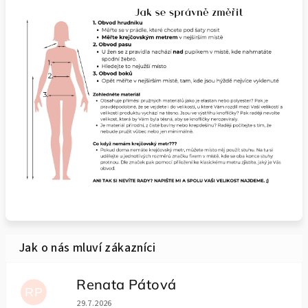
Renata Pátová
RP
Hodnocení obchodu je 5 z 5 hvězdiček.
29.7.2026