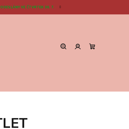
ODESLÁNY VE ČTVRTEK 30. 7.
Hledat
Přihlášení
Nákupní
košík
UTLET