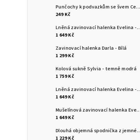
Punčochy k podvazkům se švem Cette - 
249 Kč
Lněná zavinovací halenka Eve
1 649 Kč
Zavinovací halenka Darla - Bílá
1 299 Kč
Kolová sukně Sylvia - temně modrá
1 759 Kč
Lněná zavinovací halenka Evelin
1 649 Kč
Mušelínová zavinovací halenka Evelina - 
1 649 Kč
Dlouhá objemná spodnička z jemného
1 229 Kč