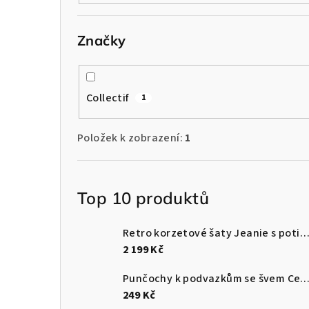
l
Značky
Collectif
1
Položek k zobrazení:
1
Top 10 produktů
Retro korzetové šaty Jeanie s potiskem na mitivy anglického č
2 199 Kč
Punčochy k podvazkům se švem Cette -
249 Kč