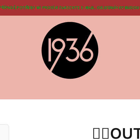
 PŘÍPADĚ POTŘEBY MI PROSÍM ZANECHTE E-MAIL. OBJEDNÁVKY BUDOU 
❤️‍🔥O