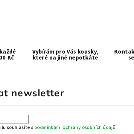
 každé
Vybírám pro Vás kousky,
Kontak
00 Kč
které na jiné nepotkáte
s
at newsletter
lu souhlasíte s
podmínkami ochrany osobních údajů