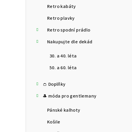
Retro kabáty
Retro plavky
Retro spodní prádlo
Nakupujte dle dekád
30. a 40. léta
50. a 60. léta
👛 Doplňky
🎩 móda pro gentlemany
Pánské kalhoty
Košile