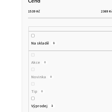
o
Cena
s
1539
Kč
2369
K
t
r
a
Na skladě
1
n
n
Akce
0
í
p
Novinka
0
a
Tip
0
n
e
Výprodej
1