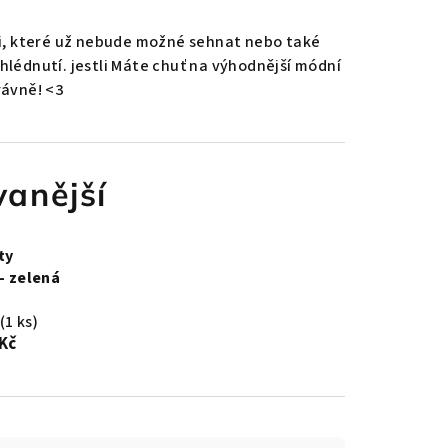
sti, které už nebude možné sehnat nebo také
ohlédnutí. jestli Máte chuť na výhodnější módní
rávně! <3
anější
ty
- zelená
(1 ks)
 Kč