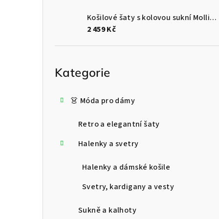
Košilové šaty s kolovou sukní Mollie - Růže
2 459 Kč
Přeskočit
kategorie
Kategorie
👗 Móda pro dámy
Retro a elegantní šaty
Halenky a svetry
Halenky a dámské košile
Svetry, kardigany a vesty
Sukně a kalhoty