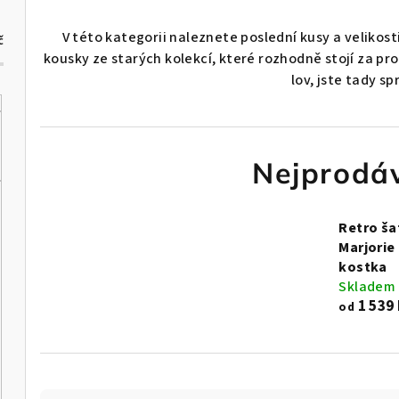
V této kategorii naleznete poslední kusy a veliko
č
kousky ze starých kolekcí, které rozhodně stojí za pr
lov, jste tady sp
Nejprodáv
Retro ša
Marjorie 
kostka
Skladem
1 539
od