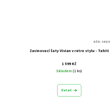
KÓD:
580/X
Zavinovací šaty Vivian v retro stylu - Tahiti
1 599 Kč
Skladem
(1 ks)
Detail