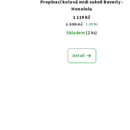
Propínací kolová midi sukně Beverly -
Honolulu
1 119 Kč
1 399 Kč
(–20 %)
Skladem
(2 ks)
Detail