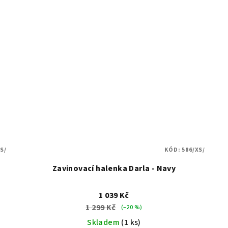
S/
KÓD:
586/XS/
Zavinovací halenka Darla - Navy
1 039 Kč
1 299 Kč
(–20 %)
Skladem
(1 ks)