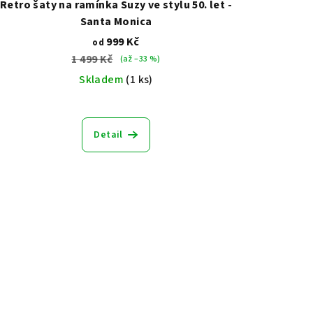
Retro šaty na ramínka Suzy ve stylu 50. let -
Santa Monica
999 Kč
od
1 499 Kč
(až –33 %)
Skladem
(1 ks)
Detail