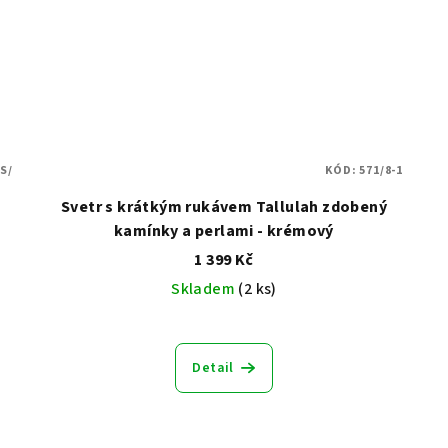
S/
KÓD:
571/8-1
Svetr s krátkým rukávem Tallulah zdobený
kamínky a perlami - krémový
1 399 Kč
Skladem
(2 ks)
Detail