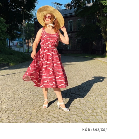
KÓD:
592/XS/