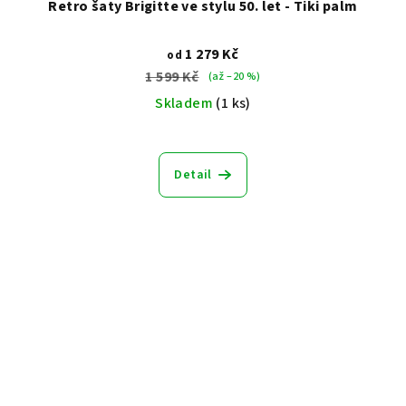
Retro šaty Brigitte ve stylu 50. let - Tiki palm
1 279 Kč
od
1 599 Kč
(až –20 %)
Skladem
(1 ks)
Detail