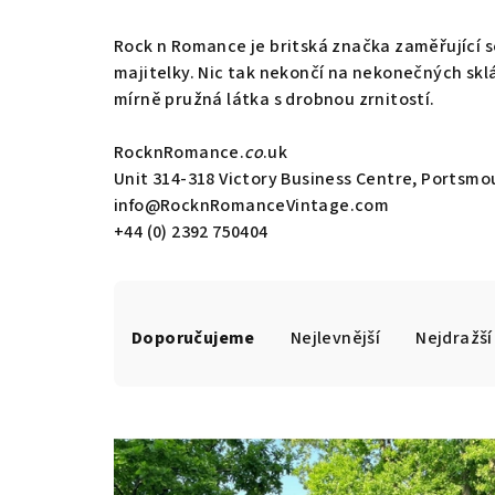
Rock n Romance je britská značka zaměřující se n
majitelky. Nic tak nekončí na nekonečných sklá
mírně pružná látka s drobnou zrnitostí.
RocknRomance.
co
.uk
Unit 314-318 Victory Business Centre, Portsmo
info@RocknRomanceVintage.com
+44 (0) 2392 750404
Ř
Doporučujeme
Nejlevnější
Nejdražší
a
z
V
e
ý
n