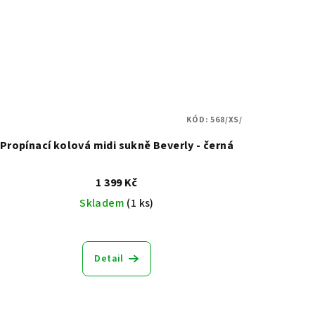
KÓD:
568/XS/
Propínací kolová midi sukně Beverly - černá
1 399 Kč
Skladem
(1 ks)
Detail