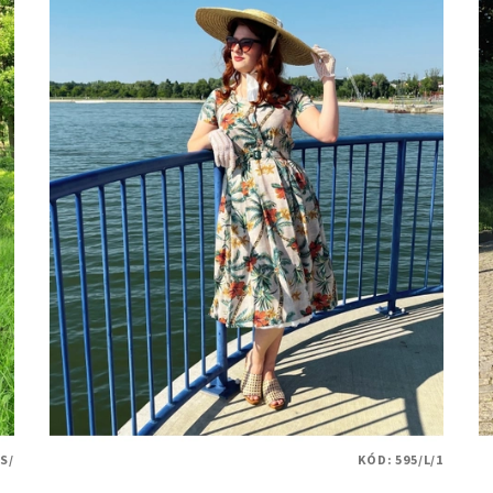
S/
KÓD:
595/L/1