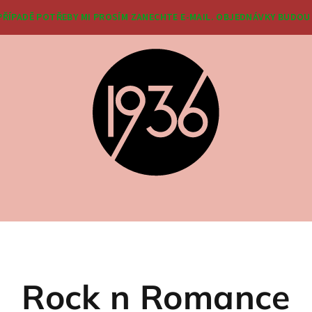
 PŘÍPADĚ POTŘEBY MI PROSÍM ZANECHTE E-MAIL. OBJEDNÁVKY BUDOU 
Rock n Romance