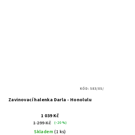
KÓD:
583/XS/
Zavinovací halenka Darla - Honolulu
1 039 Kč
1 299 Kč
(–20 %)
Skladem
(1 ks)