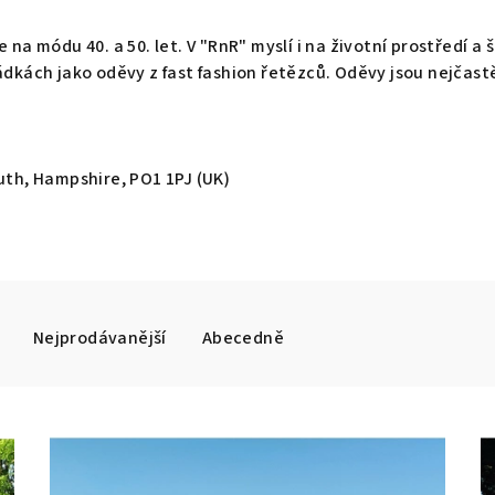
a módu 40. a 50. let. V "RnR" myslí i na životní prostředí a ši
dkách jako oděvy z fast fashion řetězců. Oděvy jsou nejčastěj
uth, Hampshire, PO1 1PJ (UK)
Nejprodávanější
Abecedně