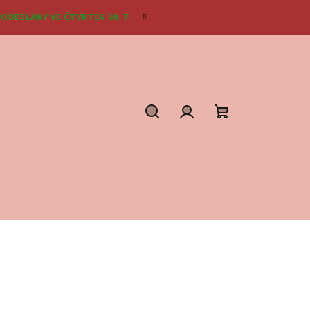
ODESLÁNY VE ČTVRTEK 30. 7.
Hledat
Přihlášení
Nákupní
košík