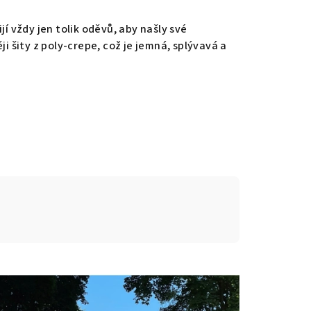
jí vždy jen tolik oděvů, aby našly své
i šity z poly-crepe, což je jemná, splývavá a