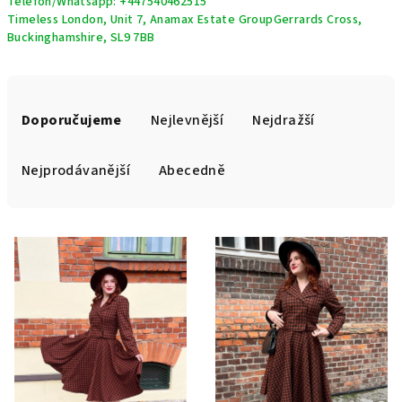
Telefon/Whatsapp: +447540462515
Timeless London, Unit 7, Anamax Estate GroupGerrards Cross,
Buckinghamshire, SL9 7BB
Ř
a
Doporučujeme
Nejlevnější
Nejdražší
z
e
Nejprodávanější
Abecedně
n
í
V
p
ý
r
p
o
i
d
s
u
p
k
r
t