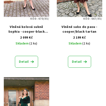
o
ů
d
u
KÓD:
670/XS/
KÓD:
667/XS/
k
Vlněná kolová sukně
Vlněné sako do pasu -
t
Sophia - cooper-black
cooper/black tartan
ů
tartan
2 099 Kč
2 199 Kč
Skladem
(2 ks)
Skladem
(2 ks)
Detail
Detail