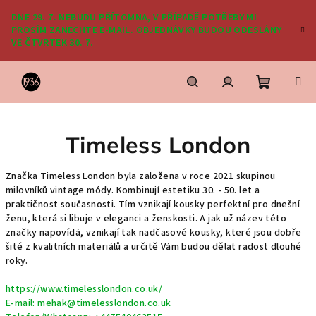
Přejít
DNE 29. 7. NEBUDU PŘÍTOMNA, V PŘÍPADĚ POTŘEBY MI
na
PROSÍM ZANECHTE E-MAIL. OBJEDNÁVKY BUDOU ODESLÁNY
obsah
VE ČTVRTEK 30. 7.
Nákupní
Hledat
Přihlášení
Timeless London
košík
Značka Timeless London byla založena v roce 2021 skupinou
milovníků vintage módy. Kombinují estetiku 30. - 50. let a
praktičnost současnosti. Tím vznikají kousky perfektní pro dnešní
ženu, která si libuje v eleganci a ženskosti. A jak už název této
značky napovídá, vznikají tak nadčasové kousky, které jsou dobře
šité z kvalitních materiálů a určitě Vám budou dělat radost dlouhé
roky.
https://www.timelesslondon.co.uk/
E-mail:
mehak@timelesslondon.co.uk