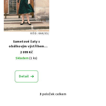
KÓD:
664/XS/
Sametové šaty s
obálkovým výstřihem
Dovey – smaragdově zelené
2 099 Kč
Skladem
(1 ks)
Detail
3
položek celkem
O
v