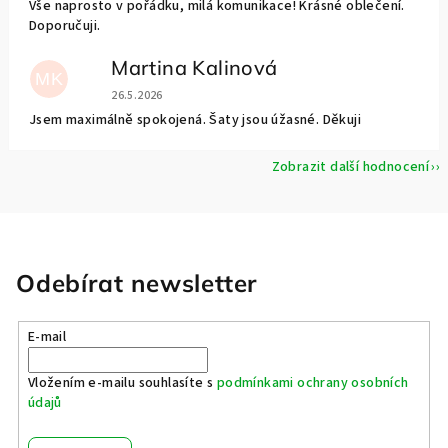
Vše naprosto v pořádku, milá komunikace! Krásné oblečení.
Doporučuji.
Martina Kalinová
MK
Hodnocení obchodu je 5 z 5 hvězdiček.
26.5.2026
Jsem maximálně spokojená. Šaty jsou úžasné. Děkuji
Zobrazit další hodnocení
Odebírat newsletter
E-mail
Vložením e-mailu souhlasíte s
podmínkami ochrany osobních
údajů