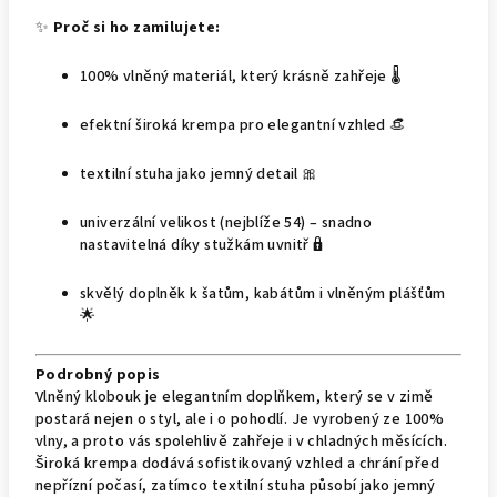
✨
Proč si ho zamilujete:
100% vlněný materiál, který krásně zahřeje 🌡️
efektní široká krempa pro elegantní vzhled 👒
textilní stuha jako jemný detail 🎀
univerzální velikost (nejblíže 54) – snadno
nastavitelná díky stužkám uvnitř 🔒
skvělý doplněk k šatům, kabátům i vlněným plášťům
🌟
Podrobný popis
Vlněný klobouk je elegantním doplňkem, který se v zimě
postará nejen o styl, ale i o pohodlí. Je vyrobený ze 100%
vlny, a proto vás spolehlivě zahřeje i v chladných měsících.
Široká krempa dodává sofistikovaný vzhled a chrání před
nepřízní počasí, zatímco textilní stuha působí jako jemný