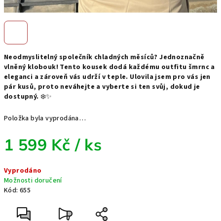
Neodmyslitelný společník chladných měsíců? Jednoznačně
vlněný klobouk! Tento kousek dodá každému outfitu šmrnc a
eleganci a zároveň vás udrží v teple. Ulovila jsem pro vás jen
pár kusů, proto neváhejte a vyberte si ten svůj, dokud je
dostupný.
❄️✨
Položka byla vyprodána…
1 599 Kč
/ ks
Měrná
Vyprodáno
cena:
Možnosti doručení
Kód:
655