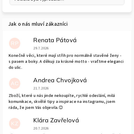
Renata Pátová
RP
Hodnocení obchodu je 5 z 5 hvězdiček.
29.7.2026
Konečně věci, které mají střih pro normálně stavěné ženy -
s pasem a boky. A děkuji za krásné motto - vraťtme eleganci
do ulic.
Andrea Chvojková
AC
Hodnocení obchodu je 5 z 5 hvězdiček.
21.7.2026
Zboží, které u nás jinde nekoupíte, rychlé odeslání, milá
komunikace, skvělé tipy a inspirace na instagramu, jsem
ráda, že jsem Vás objevila.😊
Klára Zavřelová
KZ
Hodnocení obchodu je 5 z 5 hvězdiček.
20.7.2026