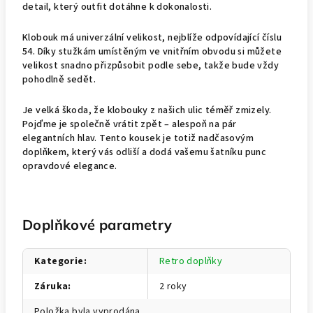
detail, který outfit dotáhne k dokonalosti.
Klobouk má univerzální velikost, nejblíže odpovídající číslu
54. Díky stužkám umístěným ve vnitřním obvodu si můžete
velikost snadno přizpůsobit podle sebe, takže bude vždy
pohodlně sedět.
Je velká škoda, že klobouky z našich ulic téměř zmizely.
Pojďme je společně vrátit zpět – alespoň na pár
elegantních hlav. Tento kousek je totiž nadčasovým
doplňkem, který vás odliší a dodá vašemu šatníku punc
opravdové elegance.
Doplňkové parametry
Kategorie
:
Retro doplňky
Záruka
:
2 roky
Položka byla vyprodána…