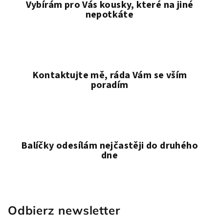
Vybírám pro Vás kousky, které na jiné
nepotkáte
Kontaktujte mě, ráda Vám se vším
poradím
Balíčky odesílám nejčastěji do druhého
dne
Odbierz newsletter