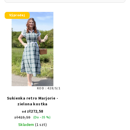
L
Výprodej
i
s
t
a
p
r
o
d
u
KOD :
428/S/1
k
Sukienka retro Marjorie -
t
zielona kostka
ó
zł272,58
od
w
zł419,59
(Do –35 %)
Skladem
(1 szt)