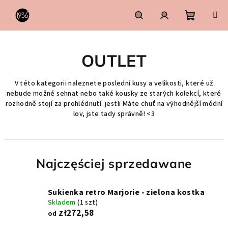
Przejść
do
treści
Koszyk
Szukaj
Zaloguj
OUTLET
się
V této kategorii naleznete poslední kusy a velikosti, které už
nebude možné sehnat nebo také kousky ze starých kolekcí, které
rozhodně stojí za prohlédnutí. jestli Máte chuť na výhodnější módní
lov, jste tady správně! <3
Najczęściej sprzedawane
Sukienka retro Marjorie - zielona kostka
Skladem
(1 szt)
zł272,58
od