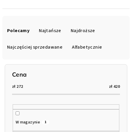
S
o
Polecamy
Najtańsze
Najdroższe
r
t
Najczęściej sprzedawane
Alfabetycznie
o
w
a
Cena
n
i
zł
272
zł
420
e
p
r
o
W magazynie
1
d