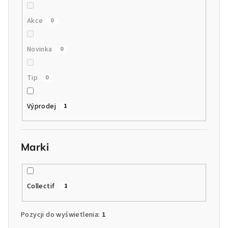
u
Akce
0
k
t
Novinka
0
ó
w
Tip
0
Výprodej
1
Marki
Collectif
1
Pozycji do wyświetlenia:
1