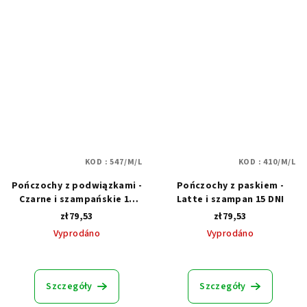
KOD :
547/M/L
KOD :
410/M/L
Pończochy z podwiązkami -
Pończochy z paskiem -
Czarne i szampańskie 15
Latte i szampan 15 DNI
DNI
zł79,53
zł79,53
Vyprodáno
Vyprodáno
Średnia
Średnia
ocena
ocena
produktu
produktu
Szczegóły
Szczegóły
wynosi
wynosi