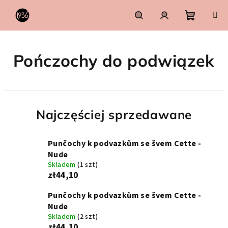
Przejść
do
treści
Koszyk
Szukaj
Zaloguj
Pończochy do podwiązek
się
Najczęściej sprzedawane
Punčochy k podvazkům se švem Cette -
Nude
Skladem
(1 szt)
zł44,10
Punčochy k podvazkům se švem Cette -
Nude
Skladem
(2 szt)
zł44,10