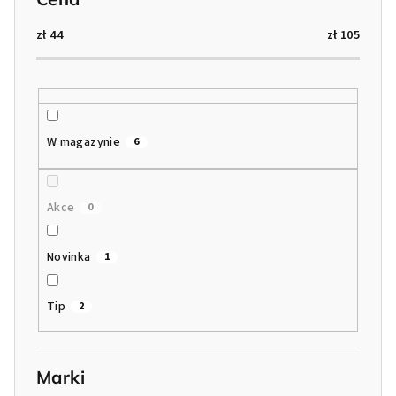
n
i
zł
44
zł
105
e
p
r
o
W magazynie
6
d
u
Akce
0
k
t
Novinka
1
ó
w
Tip
2
Marki