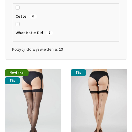
Cette
6
What Katie Did
7
Pozycji do wyświetlenia:
13
L
Novinka
Tip
i
Tip
s
t
a
p
r
o