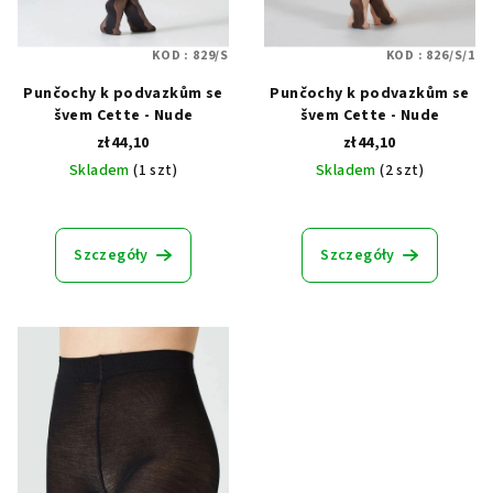
d
u
KOD :
829/S
KOD :
826/S/1
k
Punčochy k podvazkům se
Punčochy k podvazkům se
t
švem Cette - Nude
švem Cette - Nude
ó
zł44,10
zł44,10
w
Skladem
(1 szt)
Skladem
(2 szt)
Szczegóły
Szczegóły