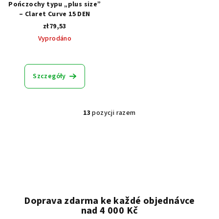
Pończochy typu „plus size”
– Claret Curve 15 DEN
zł79,53
Vyprodáno
Szczegóły
13
pozycji razem
K
o
n
t
r
o
l
k
Doprava zdarma ke každé objednávce
i
nad 4 000 Kč
l