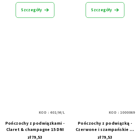
ocena
produktu
Szczegóły
Szczegóły
wynosi
5,0
na
5
gwiazdek.
KOD :
401/M/L
KOD :
1000069
Pończochy z podwiązkami -
Pończochy z podwiązką -
Claret & champagne 15 DNI
Czerwone i szampańskie 15
DNI
zł79,53
zł79,53