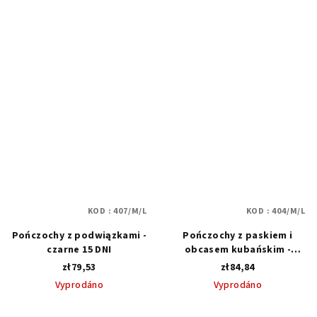
5,0
5,0
na
na
5
5
gwiazdek.
gwiazdek.
KOD :
407/M/L
KOD :
404/M/L
Pończochy z podwiązkami -
Pończochy z paskiem i
czarne 15 DNI
obcasem kubańskim -
Czarne i szampańskie 15
zł79,53
zł84,84
DNI
Vyprodáno
Vyprodáno
Średnia