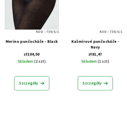
KOD :
739/S/1
KOD :
736/S/1
Merino punčocháče - Black
Kašmírové punčocháče -
Navy
zł104,50
zł81,47
Skladem
(2 szt)
Skladem
(1 szt)
Średnia
ocena
produktu
Szczegóły
Szczegóły
wynosi
5,0
na
5
gwiazdek.