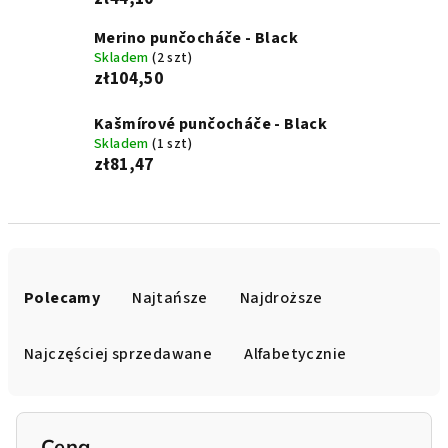
Merino punčocháče - Black
Skladem
(2 szt)
zł104,50
Kašmírové punčocháče - Black
Skladem
(1 szt)
zł81,47
S
o
Polecamy
Najtańsze
Najdroższe
r
t
Najczęściej sprzedawane
Alfabetycznie
o
w
a
Cena