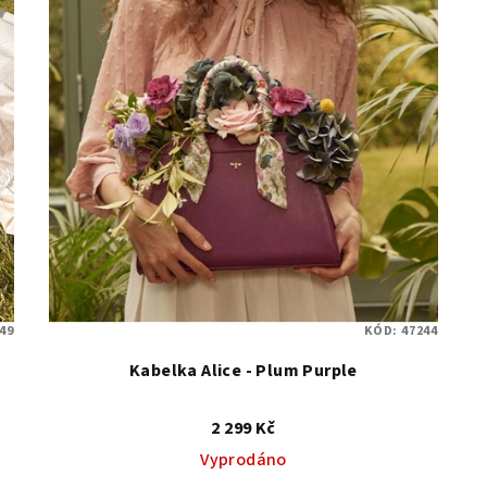
49
KÓD:
47244
Kabelka Alice - Plum Purple
2 299 Kč
Vyprodáno