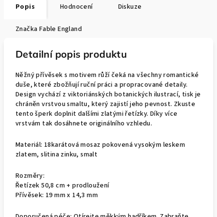
Popis
Hodnocení
Diskuze
Značka
Fable England
Detailní popis produktu
Něžný přívěsek s motivem růží čeká na všechny romantické
duše, které zbožňují ruční práci a propracované detaily.
Design vychází z viktoriánských botanických ilustrací, tisk je
chráněn vrstvou smaltu, který zajistí jeho pevnost. Zkuste
tento šperk doplnit dalšími zlatými řetízky. Díky více
vrstvám tak dosáhnete originálního vzhledu.
Materiál: 18karátová mosaz pokovená vysokým leskem
zlatem, slitina zinku, smalt
Rozměry:
Řetízek 50,8 cm + prodloužení
Přívěsek: 19 mm x 14,3 mm
Doporučená péče: Otírejte měkkým hadříkem. Zabraňte