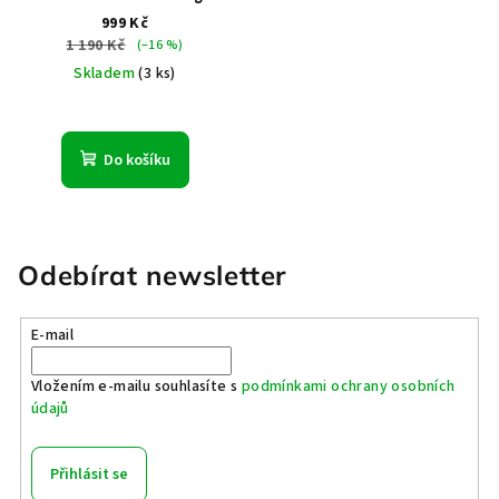
Rose
999 Kč
1 190 Kč
(–16 %)
Skladem
(3 ks)
Do košíku
Odebírat newsletter
E-mail
Vložením e-mailu souhlasíte s
podmínkami ochrany osobních
údajů
Přihlásit se