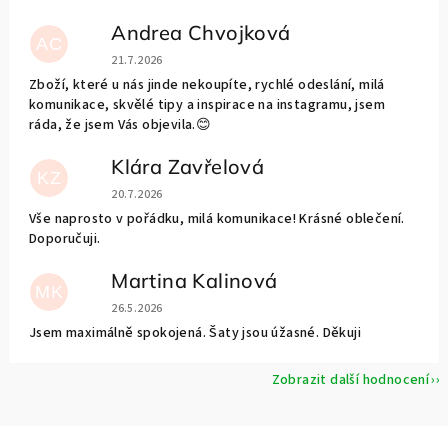
Andrea Chvojková
AC
Hodnocení obchodu je 5 z 5 hvězdiček.
21.7.2026
Zboží, které u nás jinde nekoupíte, rychlé odeslání, milá
komunikace, skvělé tipy a inspirace na instagramu, jsem
ráda, že jsem Vás objevila.😊
Klára Zavřelová
KZ
Hodnocení obchodu je 5 z 5 hvězdiček.
20.7.2026
Vše naprosto v pořádku, milá komunikace! Krásné oblečení.
Doporučuji.
Martina Kalinová
MK
Hodnocení obchodu je 5 z 5 hvězdiček.
26.5.2026
Jsem maximálně spokojená. Šaty jsou úžasné. Děkuji
Zobrazit další hodnocení