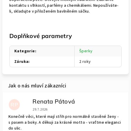
kontaktu s vlhkostí, parfémy a chemikáliemi. Nepoužíváte-
li, skladujte v přiloženém bavlněném sáčku.
Doplňkové parametry
Kategorie
:
Šperky
Záruka
:
2 roky
Renata Pátová
RP
Hodnocení obchodu je 5 z 5 hvězdiček.
29.7.2026
Konečně věci, které mají střih pro normálně stavěné ženy -
s pasem a boky. A děkuji za krásné motto - vraťtme eleganci
do ulic.