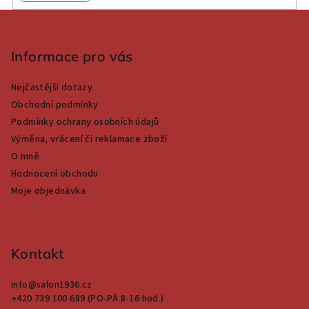
Z
á
p
Informace pro vás
a
Nejčastější dotazy
t
Obchodní podmínky
í
Podmínky ochrany osobních údajů
Výměna, vrácení či reklamace zboží
O mně
Hodnocení obchodu
Moje objednávka
Kontakt
info
@
salon1936.cz
+420 739 100 689 (PO-PÁ 8-16 hod.)