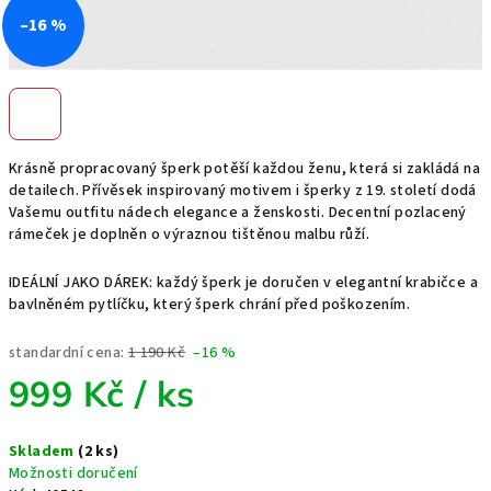
–16 %
Krásně propracovaný šperk potěší každou ženu, která si zakládá na
detailech. Přívěsek inspirovaný motivem i šperky z 19. století dodá
Vašemu outfitu nádech elegance a ženskosti. Decentní pozlacený
rámeček je doplněn o výraznou tištěnou malbu růží.
IDEÁLNÍ JAKO DÁREK: každý šperk je doručen v elegantní krabičce a
bavlněném pytlíčku, který šperk chrání před poškozením.
standardní cena:
1 190 Kč
–16 %
999 Kč
/ ks
Měrná
Skladem
(2 ks)
cena:
Možnosti doručení