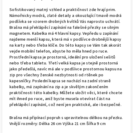
Sofistikovaný matný vzhled a praktičnost zde hrají prim.
Námořnicky modrá, zlaté detaily a okouzlující tmavě modrá
podšívka se vzorem drobných kvítků Vás naprosto uchvátí.
Brašna má překlápěcí zapínání na falešné přezky se silným
magnetem. Kabelka má 4 hlavní kapsy. Vepředu u zapínání
najdeme menší kapsu, která má v podšívce drobnější kapsy
na karty nebo třeba klíče. Do této kapsy se Vám tak akorát
vejde mobilní telefon, abyste ho měla hned po ruce.
Prostřední kapsa je prostorná, ideální pro uložení sešitů
nebo třeba tabletu. Třetí velká kapsa je stejně prostorná
jako předešlá, navíc má ale v podšívce prostornou kapsu na
zip pro všechny ženské nezbytnosti od rtěnek po
kapesníčky. Poslední kapsa se nachází na zadní straně
kabelky, má zapínání na zip a je skvělým zakončením
praktičnosti této kabelky. Můžete uložit věci, které chcete
mít ihned po ruce, aniž byste musela otevírat část na
překlápěcí zapínání, což není jen praktické, ale i bezpečné.
Brašna má připínací popruh s upravitelnou délkou na přezku.
Vnější rozměry: Délka 26 cm Výška 21 cm Šířka 9 cm