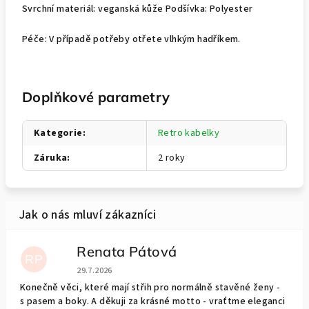
Svrchní materiál: veganská kůže Podšívka: Polyester
Péče: V případě potřeby otřete vlhkým hadříkem.
Doplňkové parametry
Kategorie
:
Retro kabelky
Záruka
:
2 roky
Renata Pátová
RP
Hodnocení obchodu je 5 z 5 hvězdiček.
29.7.2026
Konečně věci, které mají střih pro normálně stavěné ženy -
s pasem a boky. A děkuji za krásné motto - vraťtme eleganci