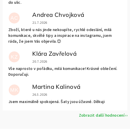
do ulic.
Andrea Chvojková
AC
Hodnocení obchodu je 5 z 5 hvězdiček.
21.7.2026
Zboží, které u nás jinde nekoupíte, rychlé odeslání, milá
komunikace, skvělé tipy a inspirace na instagramu, jsem
ráda, že jsem Vás objevila.😊
Klára Zavřelová
KZ
Hodnocení obchodu je 5 z 5 hvězdiček.
20.7.2026
Vše naprosto v pořádku, milá komunikace! Krásné oblečení.
Doporučuji.
Martina Kalinová
MK
Hodnocení obchodu je 5 z 5 hvězdiček.
26.5.2026
Jsem maximálně spokojená. Šaty jsou úžasné. Děkuji
Zobrazit další hodnocení