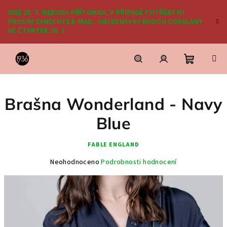
Přejít
DNE 29. 7. NEBUDU PŘÍTOMNA, V PŘÍPADĚ POTŘEBY MI
na
PROSÍM ZANECHTE E-MAIL. OBJEDNÁVKY BUDOU ODESLÁNY
obsah
VE ČTVRTEK 30. 7.
Nákupní
Hledat
Přihlášení
Brašna Wonderland - Navy
košík
Blue
FABLE ENGLAND
Průměrné
Neohodnoceno
Podrobnosti hodnocení
hodnocení
produktu
je
0,0
z
5