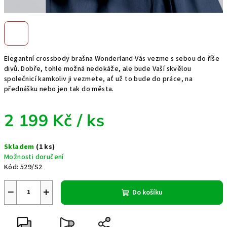
Elegantní crossbody brašna Wonderland Vás vezme s sebou do říše
divů. Dobře, tohle možná nedokáže, ale bude Vaší skvělou
společnicí kamkoliv ji vezmete, ať už to bude do práce, na
přednášku nebo jen tak do města.
2 199 Kč
/ ks
Měrná
Skladem
(1 ks)
cena:
Možnosti doručení
Kód:
529/S2
−
+
Do košíku