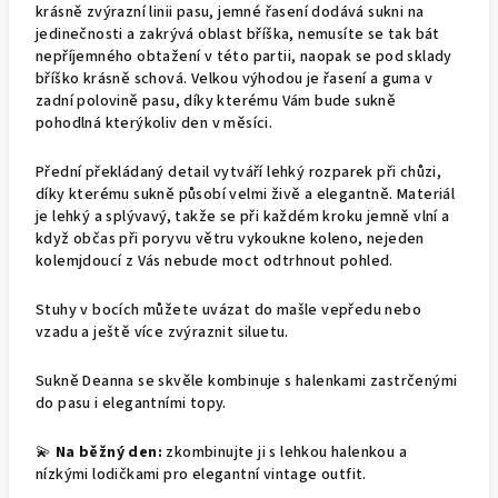
krásně zvýrazní linii pasu, jemné řasení dodává sukni na
jedinečnosti a zakrývá oblast bříška, nemusíte se tak bát
nepříjemného obtažení v této partii, naopak se pod sklady
bříško krásně schová. Velkou výhodou je řasení a guma v
zadní polovině pasu, díky kterému Vám bude sukně
pohodlná kterýkoliv den v měsíci.
Přední překládaný detail vytváří lehký rozparek při chůzi,
díky kterému sukně působí velmi živě a elegantně. Materiál
je lehký a splývavý, takže se při každém kroku jemně vlní a
když občas při poryvu větru vykoukne koleno, nejeden
kolemjdoucí z Vás nebude moct odtrhnout pohled.
Stuhy v bocích můžete uvázat do mašle vepředu nebo
vzadu a ještě více zvýraznit siluetu.
Sukně Deanna se skvěle kombinuje s halenkami zastrčenými
do pasu i elegantními topy.
💫
Na běžný den:
zkombinujte ji s lehkou halenkou a
nízkými lodičkami pro elegantní vintage outfit.