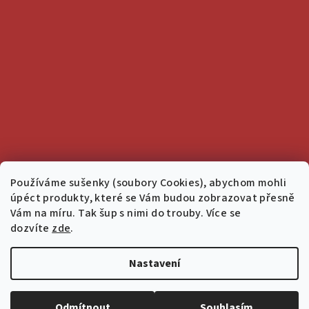
Používáme sušenky (soubory Cookies), abychom mohli
úpéct produkty, které se Vám budou zobrazovat přesně
Vám na míru. Tak šup s nimi do trouby. Více se
dozvíte
zde
.
Nastavení
Copyright 2026
Salon 1936
. Všechna práva vyhrazena.
Upravit
nastavení cookies
Odmítnout
Souhlasím