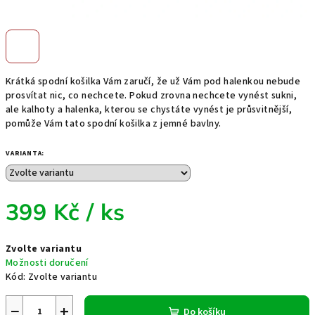
Krátká spodní košilka Vám zaručí, že už Vám pod halenkou nebude
prosvítat nic, co nechcete. Pokud zrovna nechcete vynést sukni,
ale kalhoty a halenka, kterou se chystáte vynést je průsvitnější,
pomůže Vám tato spodní košilka z jemné bavlny.
VARIANTA:
399 Kč
/ ks
Měrná
Zvolte variantu
cena:
Možnosti doručení
Kód:
Zvolte variantu
−
+
Do košíku