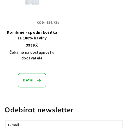
KÓD:
634/XS/
Kombiné - spodní košilka
ze 100% bavlny
399 Kč
Čekáme na dostupnost u
dodavatele
Průměrné
hodnocení
produktu
Detail
je
5,0
z
5
hvězdiček.
Odebírat newsletter
E-mail