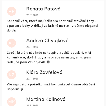
Renata Pátová
RP
Hodnocení obchodu je 5 z 5 hvězdiček.
29.7.2026
Konečně věci, které mají střih pro normálně stavěné ženy -
s pasem a boky. A děkuji za krásné motto - vraťtme eleganci
do ulic.
Andrea Chvojková
AC
Hodnocení obchodu je 5 z 5 hvězdiček.
21.7.2026
Zboží, které u nás jinde nekoupíte, rychlé odeslání, milá
komunikace, skvělé tipy a inspirace na instagramu, jsem
ráda, že jsem Vás objevila.😊
Klára Zavřelová
KZ
Hodnocení obchodu je 5 z 5 hvězdiček.
20.7.2026
Vše naprosto v pořádku, milá komunikace! Krásné oblečení.
Doporučuji.
Martina Kalinová
MK
Hodnocení obchodu je 5 z 5 hvězdiček.
26.5.2026