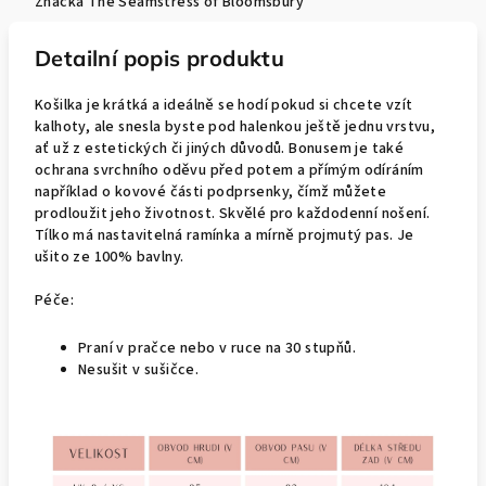
Značka
The Seamstress of Bloomsbury
Detailní popis produktu
Košilka je krátká a ideálně se hodí pokud si chcete vzít
kalhoty, ale snesla byste pod halenkou ještě jednu vrstvu,
ať už z estetických či jiných důvodů. Bonusem je také
ochrana svrchního oděvu před potem a přímým odíráním
například o kovové části podprsenky, čímž můžete
prodloužit jeho životnost. Skvělé pro každodenní nošení.
Tílko má nastavitelná ramínka a mírně projmutý pas. Je
ušito ze 100% bavlny.
Péče:
Praní v pračce nebo v ruce na 30 stupňů.
Nesušit v sušičce.