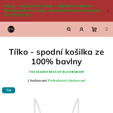
Přejít
DNE 29. 7. NEBUDU PŘÍTOMNA, V PŘÍPADĚ POTŘEBY MI
na
PROSÍM ZANECHTE E-MAIL. OBJEDNÁVKY BUDOU ODESLÁNY
obsah
VE ČTVRTEK 30. 7.
Nákupní
Hledat
Přihlášení
Tílko - spodní košilka ze
košík
100% bavlny
THE SEAMSTRESS OF BLOOMSBURY
Průměrné
1 hodnocení
Podrobnosti hodnocení
hodnocení
Tip
produktu
je
5,0
z
5