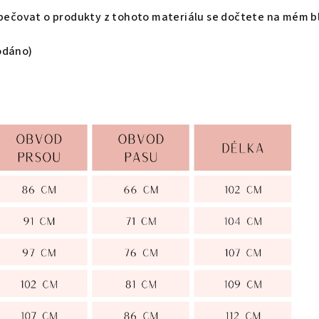
k pečovat o produkty z tohoto materiálu se dočtete na mém b
odáno)