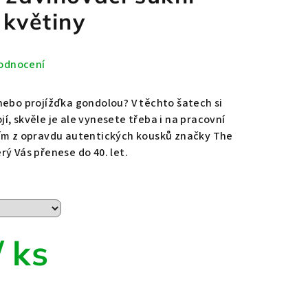
 květiny
odnocení
nebo projížďka gondolou? V těchto šatech si
, skvěle je ale vynesete třeba i na pracovní
ním z opravdu autentických kousků značky The
ý Vás přenese do 40. let.
/ ks