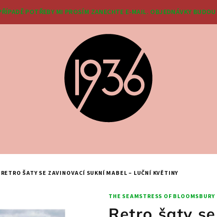
 PŘÍPADĚ POTŘEBY MI PROSÍM ZANECHTE E-MAIL. OBJEDNÁVKY BUDOU 
RETRO ŠATY SE ZAVINOVACÍ SUKNÍ MABEL – LUČNÍ KVĚTINY
THE SEAMSTRESS OF BLOOMSBURY
Retro šaty se