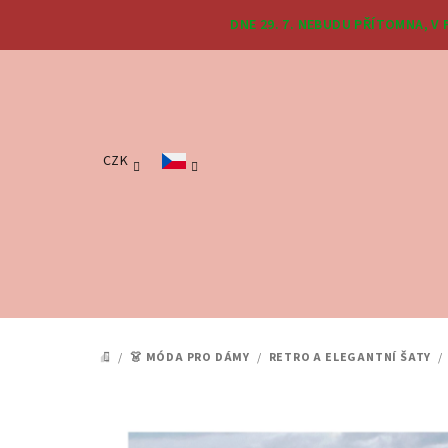
Přejít
DNE 29. 7. NEBUDU PŘÍTOMNA, V
na
obsah
CZK
/
👗 MÓDA PRO DÁMY
/
RETRO A ELEGANTNÍ ŠATY
/
DOMŮ