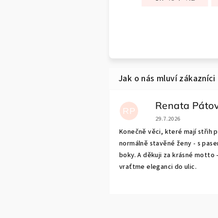
Renata Páto
RP
Hodnocení obchodu j
29.7.2026
Konečně věci, které mají střih 
normálně stavěné ženy - s pase
boky. A děkuji za krásné motto 
vraťtme eleganci do ulic.