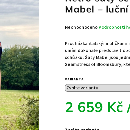
Mabel – luční
Průměrné
Neohodnoceno
Podrobnosti h
hodnocení
produktu
Procházka italskými uličkami 
je
umím dokonale představit obojí
0,0
schůzku. Šaty Mabel jsou jed
z
Seamstress of Bloomsbury, kter
5
hvězdiček.
VARIANTA:
2 659 Kč
Měrná
cena:
Zvolte variantu