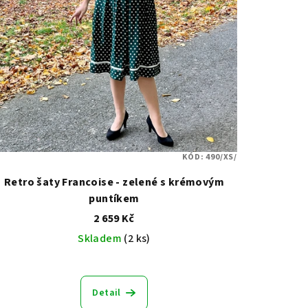
KÓD:
490/XS/
Retro šaty Francoise - zelené s krémovým
puntíkem
2 659 Kč
Skladem
(2 ks)
Detail