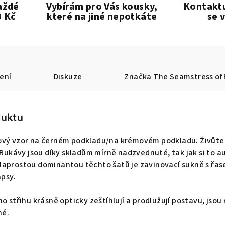
aždé
Vybírám pro Vás kousky,
Kontaktu
0 Kč
které na jiné nepotkáte
se 
ení
Diskuze
Značka
The Seamstress of
duktu
ový vzor na černém podkladu/na krémovém podkladu. Živůtek
 Rukávy jsou díky skladům mírně nadzvednuté, tak jak si to aut
Naprostou dominantou těchto šatů je zavinovací sukně s řas
apsy.
ho střihu krásně opticky zeštíhlují a prodlužují postavu, jso
né.