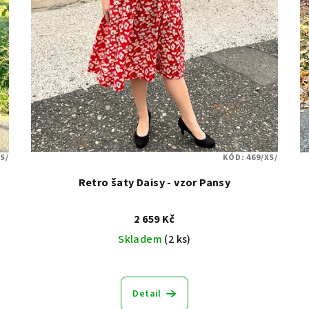
S/
KÓD:
469/XS/
Retro šaty Daisy - vzor Pansy
2 659 Kč
Skladem
(2 ks)
Detail