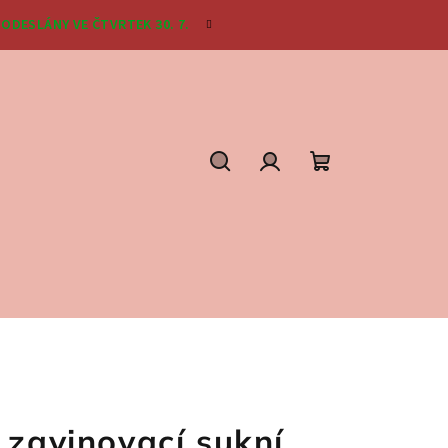
ODESLÁNY VE ČTVRTEK 30. 7.
Hledat
Přihlášení
Nákupní
košík
 zavinovací sukní