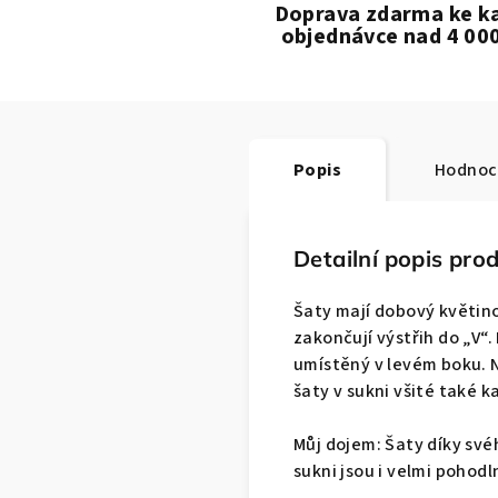
Doprava zdarma ke k
objednávce nad 4 00
Popis
Hodnoc
Detailní popis pro
Šaty mají dobový květin
zakončují výstřih do „V“.
umístěný v levém boku. 
šaty v sukni všité také k
Můj dojem: Šaty díky své
sukni jsou i velmi pohodl