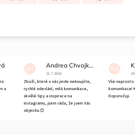
vá
Andrea Chvojková
K
AC
KZ
e 5 z 5 hvězdiček.
Hodnocení obchodu je 5 z 5 hvězdiček.
Ho
21.7.2026
20
pro
Zboží, které u nás jinde nekoupíte,
Vše naprosto 
m a
rychlé odeslání, milá komunikace,
komunikace! K
-
skvělé tipy a inspirace na
Doporučuji.
instagramu, jsem ráda, že jsem Vás
objevila.😊