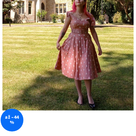
až –44
%