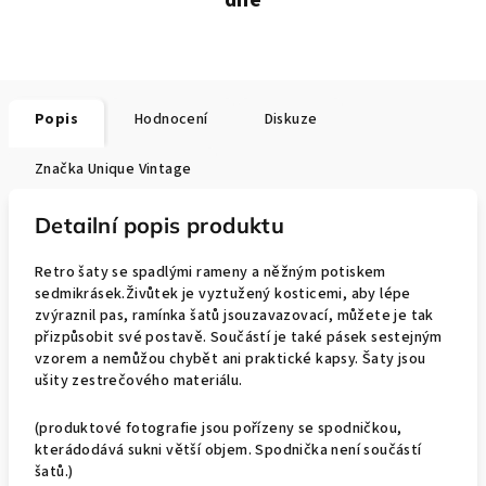
Popis
Hodnocení
Diskuze
Značka
Unique Vintage
Detailní popis produktu
Retro šaty se spadlými rameny a něžným potiskem
sedmikrásek.Živůtek je vyztužený kosticemi, aby lépe
zvýraznil pas, ramínka šatů jsouzavazovací, můžete je tak
přizpůsobit své postavě. Součástí je také pásek sestejným
vzorem a nemůžou chybět ani praktické kapsy. Šaty jsou
ušity zestrečového materiálu.
(produktové fotografie jsou pořízeny se spodničkou,
kterádodává sukni větší objem. Spodnička není součástí
šatů.)