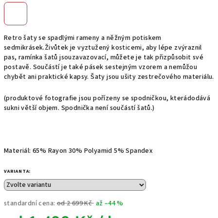
Retro šaty se spadlými rameny a něžným potiskem
sedmikrásek.Živůtek je vyztužený kosticemi, aby lépe zvýraznil
pas, ramínka šatů jsouzavazovací, můžete je tak přizpůsobit své
postavě. Součástí je také pásek sestejným vzorem a nemůžou
chybět ani praktické kapsy. Šaty jsou ušity zestrečového materiálu.
(produktové fotografie jsou pořízeny se spodničkou, kterádodává
sukni větší objem. Spodnička není součástí šatů.)
Materiál: 65% Rayon 30% Polyamid 5% Spandex
VARIANTA:
standardní cena:
od 2 699 Kč
až –44 %