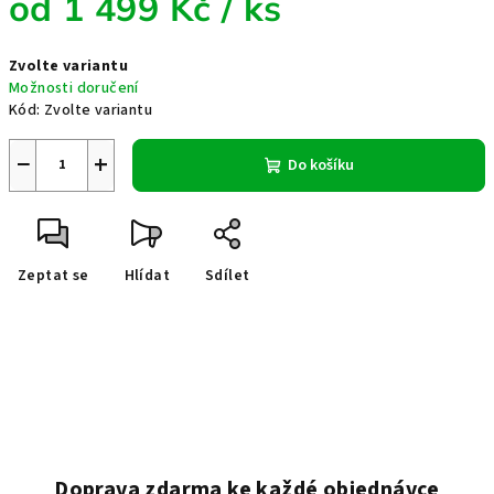
od
1 499 Kč
/ ks
Měrná
Zvolte variantu
cena:
Možnosti doručení
Kód:
Zvolte variantu
−
+
Do košíku
Zeptat se
Hlídat
Sdílet
Doprava zdarma ke každé objednávce