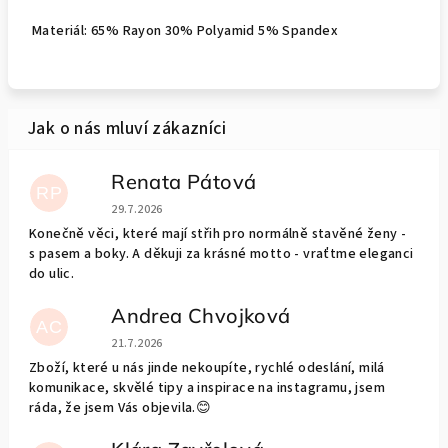
Materiál: 65% Rayon 30% Polyamid 5% Spandex
Renata Pátová
RP
Hodnocení obchodu je 5 z 5 hvězdiček.
29.7.2026
Konečně věci, které mají střih pro normálně stavěné ženy -
s pasem a boky. A děkuji za krásné motto - vraťtme eleganci
do ulic.
Andrea Chvojková
AC
Hodnocení obchodu je 5 z 5 hvězdiček.
21.7.2026
Zboží, které u nás jinde nekoupíte, rychlé odeslání, milá
komunikace, skvělé tipy a inspirace na instagramu, jsem
ráda, že jsem Vás objevila.😊