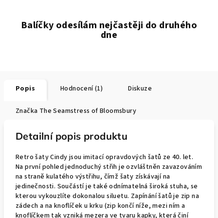
Balíčky odesílám nejčastěji do druhého
dne
Popis
Hodnocení (1)
Diskuze
Značka
The Seamstress of Bloomsbury
Detailní popis produktu
Retro šaty Cindy jsou imitací opravdových šatů ze 40. let.
Na první pohled jednoduchý střih je ozvláštněn zavazováním
na straně kulatého výstřihu, čímž šaty získávají na
jedinečnosti. Součástí je také odnímatelná široká stuha, se
kterou vykouzlíte dokonalou siluetu. Zapínání šatů je zip na
zádech a na knoflíček u krku (zip končí níže, mezi ním a
knoflíčkem tak vzniká mezera ve tvaru kapky, která činí