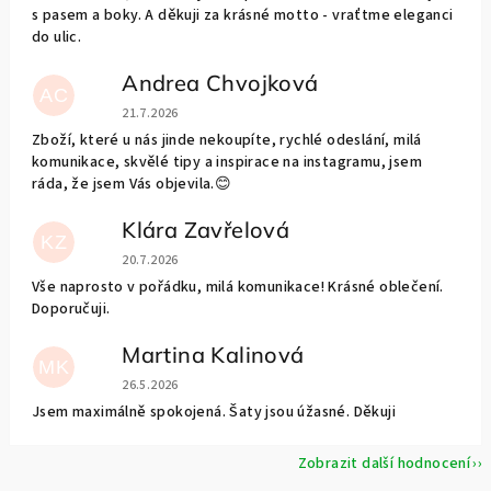
s pasem a boky. A děkuji za krásné motto - vraťtme eleganci
do ulic.
Andrea Chvojková
AC
Hodnocení obchodu je 5 z 5 hvězdiček.
21.7.2026
Zboží, které u nás jinde nekoupíte, rychlé odeslání, milá
komunikace, skvělé tipy a inspirace na instagramu, jsem
ráda, že jsem Vás objevila.😊
Klára Zavřelová
KZ
Hodnocení obchodu je 5 z 5 hvězdiček.
20.7.2026
Vše naprosto v pořádku, milá komunikace! Krásné oblečení.
Doporučuji.
Martina Kalinová
MK
Hodnocení obchodu je 5 z 5 hvězdiček.
26.5.2026
Jsem maximálně spokojená. Šaty jsou úžasné. Děkuji
Zobrazit další hodnocení