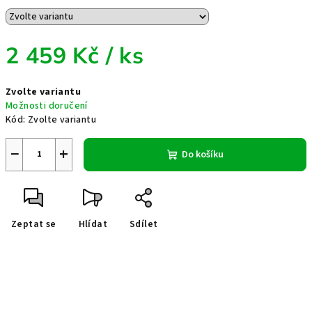
2 459 Kč
/ ks
Měrná
Zvolte variantu
cena:
Možnosti doručení
Kód:
Zvolte variantu
−
+
Do košíku
Zeptat se
Hlídat
Sdílet