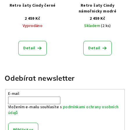
Retro šaty Cindy černé
Retro šaty Cindy
námořnicky modré
2 459 Kč
2 459 Kč
Vyprodáno
Skladem
(2 ks)
Průměrné
hodnocení
produktu
Detail
Detail
je
5,0
z
5
hvězdiček.
Odebírat newsletter
E-mail
Vložením e-mailu souhlasíte s
podmínkami ochrany osobních
údajů
Přihlásit se