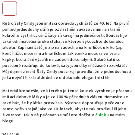
Retro šaty Cindy jsou imitací opravdových šatů ze 40. let. Na první
pohled jednoduchý střih je ozvláštněn zavazováním na straně
kulatého výstřihu, čímž šaty získávají na jedinečnosti. Součástí je
také odnímatelná široká stuha, se kterou vykouzlíte dokonalou
siluetu. Zapínání šatů je zip na zádech a na knoflíček u krku (zip
končí níže, mezi ním a knoflíčkem tak vzniká mezera ve tvaru
kapky, která činí výstřih na zádech dokonalým). Sukně šatů se
postupně rozšiřuje do kolové, šaty jsou díky ní úžasně rozevláté.
Můj dojem z nich? Šaty Cindy potvrzují pravidlo, že v jednoduchosti
je ta největší krása! Jedná se o dokonale elegantní střih.
Materiál krepdešín, ze kterého je tento kousek vyroben je přesnou
imitací dobové látky a je ze 100 % přírodních vláken. Nemusíte se
také bát, že by látka prosvítala. Výrobce doporučuje pečovat o
tento oděv stejně jako ve 40. letech, abyste tak prodloužili jeho
životnost. Jak o ně pečovat se můžete dočíst v
článku
na mém
blogu.
VARIANTA: