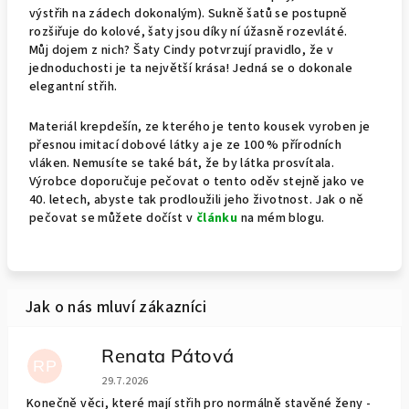
výstřih na zádech dokonalým). Sukně šatů se postupně
rozšiřuje do kolové, šaty jsou díky ní úžasně rozevláté.
Můj dojem z nich? Šaty Cindy potvrzují pravidlo, že v
jednoduchosti je ta největší krása! Jedná se o dokonale
elegantní střih.
Materiál krepdešín, ze kterého je tento kousek vyroben je
přesnou imitací dobové látky a je ze 100 % přírodních
vláken. Nemusíte se také bát, že by látka prosvítala.
Výrobce doporučuje pečovat o tento oděv stejně jako ve
40. letech, abyste tak prodloužili jeho životnost. Jak o ně
pečovat se můžete dočíst v
článku
na mém blogu.
Renata Pátová
RP
Hodnocení obchodu je 5 z 5 hvězdiček.
29.7.2026
Konečně věci, které mají střih pro normálně stavěné ženy -