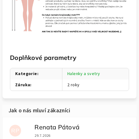
Doplňkové parametry
Kategorie
:
Halenky a svetry
Záruka
:
2 roky
Renata Pátová
RP
Hodnocení obchodu je 5 z 5 hvězdiček.
29.7.2026