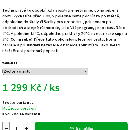
Teď je právě to období, kdy absolutně netušíme, co na sebe. Z
domu vycházíte před 8:00, v poledne máte pochůzky po městě,
odpoledne do školy či školky pro drobotinu, pak honem po
obchodech a stejně různorodé, jako Váš program, je i počasí. Ráno
1°C, v poledne 15°C, odpoledne prakticky 20°C a večer zase šup na
5°C. Co na sebe? Přece tuto dokonalou pletenou vestu, která
zahřeje a při sundání nezabere v kabelce tolik místa, jako svetr!
Přečtěte si podrobný popisek.
VARIANTA:
1 299 Kč
/ ks
Měrná
Zvolte variantu
cena:
Možnosti doručení
Kód:
Zvolte variantu
−
+
Do košíku