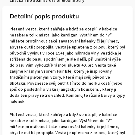
Značka
The Seamstress of Bloomsbury
Detailní popis produktu
Pletená vesta, která zahřeje a když se oteplí, v kabelce
nezabere tolik místa, jako kardigan. Výstřihem do “V”
můžete protáhnout také zavazování halenky či její límec,
abyste outfit propojila. Vesta je upletena z orlonu, který byl
původně vyvinut v roce 1941 jako náhrada vlny. Vestička je
střižena do pasu, spodní lem je ale delší, při umístění výše
do pasu Vám vykouzlí krásnou siluetu 40. let. Vesta také
zaujme krásným Vzorem Fair Isle,
který je inspirovaný
tradičními pletenými vzory, které mají svůj původ ve
Skotsku. Povzneste svůj outfit tímto do morku kostí (nebo
spíš do posledního vlákna) anglickým kouskem.
, který jí
dodá ten pravý retro vzhled. Kombinujte různé barvy a typy
halenek.
Pletená vesta, která zahřeje a když se oteplí, v kabelce
nezabere tolik místa, jako kardigan. Výstřihem do “V”
můžete protáhnout také zavazování halenky či její límec,
abyste outfit propojila. Vesta je upletena z orlonu, který byl