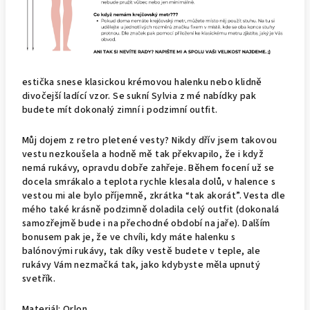
estička snese klasickou krémovou halenku nebo klidně
divočejší ladící vzor. Se sukní Sylvia z mé nabídky pak
budete mít dokonalý zimní i podzimní outfit.
Můj dojem z retro pletené vesty? Nikdy dřív jsem takovou
vestu nezkoušela a hodně mě tak překvapilo, že i když
nemá rukávy, opravdu dobře zahřeje. Během focení už se
docela smrákalo a teplota rychle klesala dolů, v halence s
vestou mi ale bylo příjemně, zkrátka “tak akorát”. Vesta dle
mého také krásně podzimně doladila celý outfit (dokonalá
samozřejmě bude i na přechodné období na jaře). Dalším
bonusem pak je, že ve chvíli, kdy máte halenku s
balónovými rukávy, tak díky vestě budete v teple, ale
rukávy Vám nezmačká tak, jako kdybyste měla upnutý
svetřík.
Materiál: Orlon