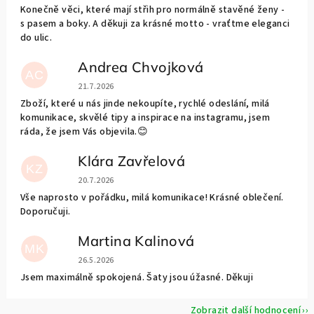
Konečně věci, které mají střih pro normálně stavěné ženy -
s pasem a boky. A děkuji za krásné motto - vraťtme eleganci
do ulic.
Andrea Chvojková
AC
Hodnocení obchodu je 5 z 5 hvězdiček.
21.7.2026
Zboží, které u nás jinde nekoupíte, rychlé odeslání, milá
komunikace, skvělé tipy a inspirace na instagramu, jsem
ráda, že jsem Vás objevila.😊
Klára Zavřelová
KZ
Hodnocení obchodu je 5 z 5 hvězdiček.
20.7.2026
Vše naprosto v pořádku, milá komunikace! Krásné oblečení.
Doporučuji.
Martina Kalinová
MK
Hodnocení obchodu je 5 z 5 hvězdiček.
26.5.2026
Jsem maximálně spokojená. Šaty jsou úžasné. Děkuji
Zobrazit další hodnocení