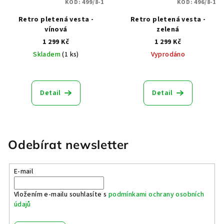
KÓD:
499/8-1
KÓD:
496/8-1
Retro pletená vesta -
Retro pletená vesta -
vínová
zelená
1 299 Kč
1 299 Kč
Skladem
(1 ks)
Vyprodáno
Průměrné
hodnocení
produktu
Detail
Detail
je
5,0
z
5
hvězdiček.
Odebírat newsletter
E-mail
Vložením e-mailu souhlasíte s
podmínkami ochrany osobních
údajů