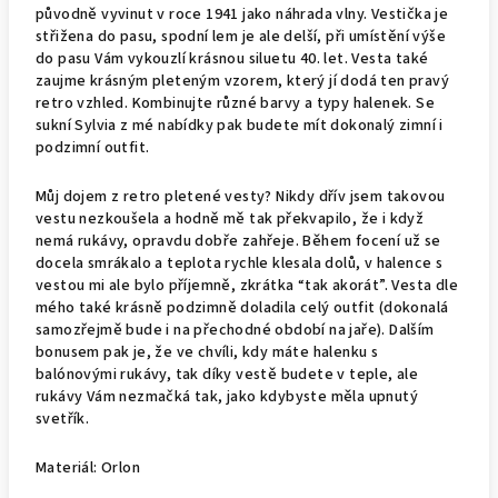
původně vyvinut v roce 1941 jako náhrada vlny. Vestička je
střižena do pasu, spodní lem je ale delší, při umístění výše
do pasu Vám vykouzlí krásnou siluetu 40. let. Vesta také
zaujme krásným pleteným vzorem, který jí dodá ten pravý
retro vzhled. Kombinujte různé barvy a typy halenek. Se
sukní Sylvia z mé nabídky pak budete mít dokonalý zimní i
podzimní outfit.
Můj dojem z retro pletené vesty? Nikdy dřív jsem takovou
vestu nezkoušela a hodně mě tak překvapilo, že i když
nemá rukávy, opravdu dobře zahřeje. Během focení už se
docela smrákalo a teplota rychle klesala dolů, v halence s
vestou mi ale bylo příjemně, zkrátka “tak akorát”. Vesta dle
mého také krásně podzimně doladila celý outfit (dokonalá
samozřejmě bude i na přechodné období na jaře). Dalším
bonusem pak je, že ve chvíli, kdy máte halenku s
balónovými rukávy, tak díky vestě budete v teple, ale
rukávy Vám nezmačká tak, jako kdybyste měla upnutý
svetřík.
Materiál: Orlon