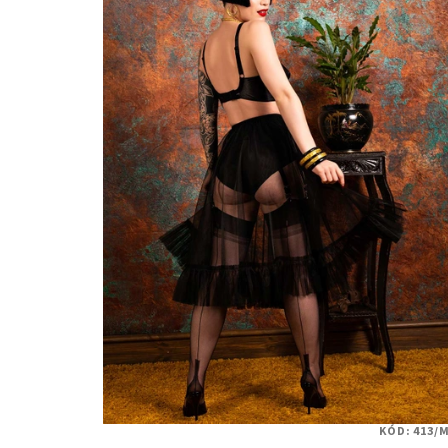
KÓD:
413/M