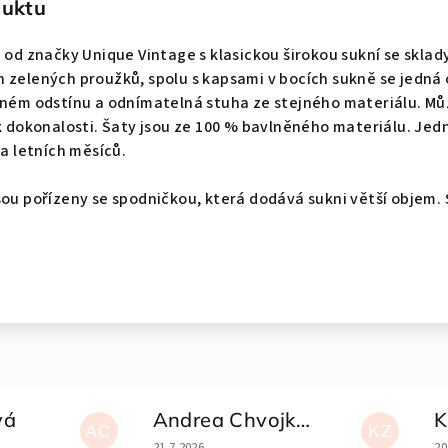
duktu
 od značky Unique Vintage s klasickou širokou sukní se sklady, 
 zelených proužků, spolu s kapsami v bocích sukně se jedná
eném odstínu a odnímatelná stuha ze stejného materiálu. Můž
 k dokonalosti. Šaty jsou ze 100 % bavlněného materiálu. Jed
 a letních měsíců.
sou pořízeny se spodničkou, která dodává sukni větší objem. 
vá
Andrea Chvojková
K
AC
KZ
e 5 z 5 hvězdiček.
Hodnocení obchodu je 5 z 5 hvězdiček.
Ho
21.7.2026
20