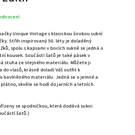
odnocení
načky Unique Vintage s klasickou širokou sukní
íčky. Střih inspirovaný 50. léty je doladěný
žků, spolu s kapsami v bocích sukně se jedná o
ní kousek. Součástí šatů je také pásek v
 stuha ze stejného materiálu. Můžete ji
do vlasů, krásně doladí Váš outfit k
 % bavlněného materiálu. Jedná se o jemné a
plátno, skvěle se hodí do jarních a letních
ořízeny se spodničkou, která dodává sukni
oučástí šatů.)