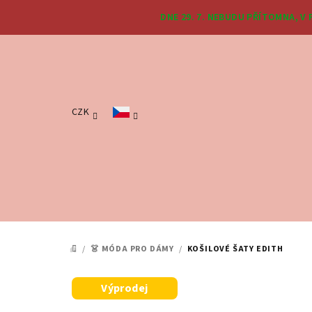
Přejít
DNE 29. 7. NEBUDU PŘÍTOMNA, V
na
obsah
CZK
/
👗 MÓDA PRO DÁMY
/
KOŠILOVÉ ŠATY EDITH
DOMŮ
Výprodej