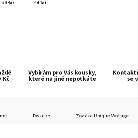
Hlídat
Sdílet
aždé
Vybírám pro Vás kousky,
Kontaktu
0 Kč
které na jiné nepotkáte
se 
ení
Diskuze
Značka
Unique Vintage