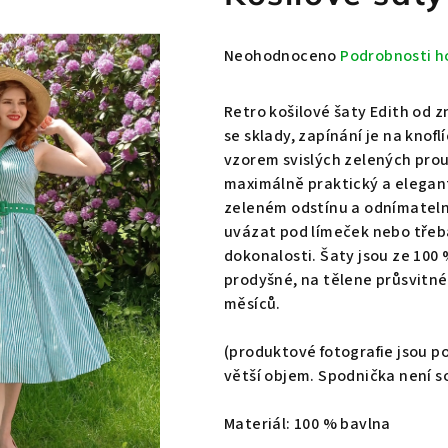
Průměrné
Neohodnoceno
Podrobnosti h
hodnocení
produktu
Retro košilové šaty Edith od z
je
se sklady, zapínání je na knofl
0,0
vzorem svislých zelených prou
z
maximálně praktický a elegant
5
zeleném odstínu a odnímatelná
hvězdiček.
uvázat pod límeček nebo třeba 
dokonalosti. Šaty jsou ze 100
prodyšné, na tělene průsvitné 
měsíců.
(produktové fotografie jsou p
větší objem. Spodnička není s
Materiál: 100 % bavlna