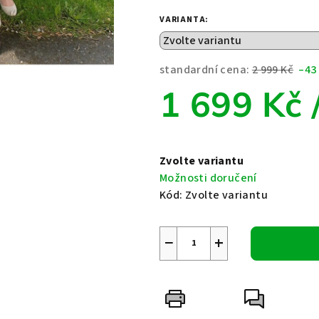
VARIANTA:
standardní cena:
2 999 Kč
–43
1 699 Kč
Měrná
cena:
Zvolte variantu
Možnosti doručení
Kód:
Zvolte variantu
−
+