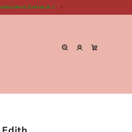
ODESLÁNY VE ČTVRTEK 30. 7.
Hledat
Přihlášení
Nákupní
košík
 Edith