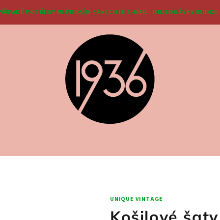
 PŘÍPADĚ POTŘEBY MI PROSÍM ZANECHTE E-MAIL. OBJEDNÁVKY BUDOU 
UNIQUE VINTAGE
Košilové šaty