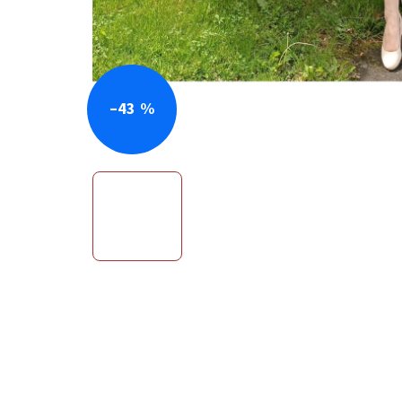
–43 %