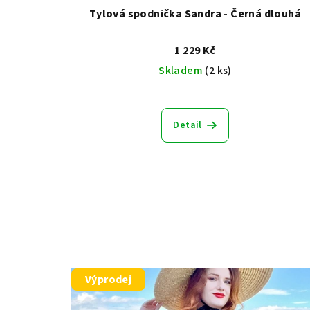
Tylová spodnička Sandra - Černá dlouhá
1 229 Kč
Skladem
(2 ks)
Průměrné
hodnocení
Detail
produktu
je
5,0
z
5
hvězdiček.
Výprodej