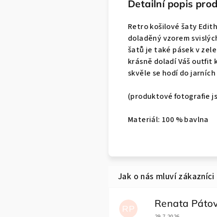
Detailní popis pro
Retro košilové šaty Edith
doladěný vzorem svislých
šatů je také pásek v zel
krásně doladí Váš outfit
skvěle se hodí do jarních
(produktové fotografie j
Materiál: 100 % bavlna
Renata Páto
RP
Hodnocení obchodu j
29.7.2026