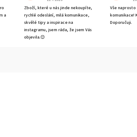
pro
Zboží, které u nás jinde nekoupíte,
Vše naprosto 
m a
rychlé odeslání, milá komunikace,
komunikace! K
-
skvělé tipy a inspirace na
Doporučuji.
instagramu, jsem ráda, že jsem Vás
objevila.😊