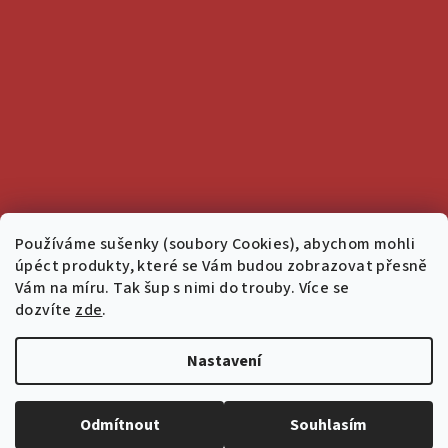
Používáme sušenky (soubory Cookies), abychom mohli
úpéct produkty, které se Vám budou zobrazovat přesně
Vám na míru. Tak šup s nimi do trouby. Více se
dozvíte
zde
.
Nastavení
Copyright 2026
Salon 1936
. Všechna práva vyhrazena.
Upravit
nastavení cookies
Odmítnout
Souhlasím