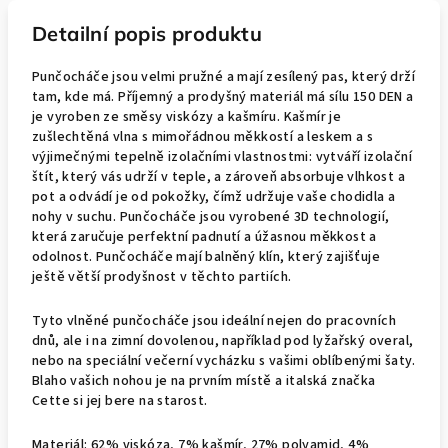
Detailní popis produktu
Punčocháče jsou velmi pružné a mají zesílený pas, který drží
tam, kde má. Příjemný a prodyšný materiál má sílu 150 DEN a
je vyroben ze směsy viskózy a kašmíru. Kašmír je
zušlechtěná vlna s mimořádnou měkkostí a leskem a s
výjimečnými tepelně izolačními vlastnostmi: vytváří izolační
štít, který vás udrží v teple, a zároveň absorbuje vlhkost a
pot a odvádí je od pokožky, čímž udržuje vaše chodidla a
nohy v suchu. Punčocháče jsou vyrobené 3D technologií,
která zaručuje perfektní padnutí a úžasnou měkkost a
odolnost. Punčocháče mají balněný klín, který zajišťuje
ještě větší prodyšnost v těchto partiích.
Tyto vlněné punčocháče jsou ideální nejen do pracovních
dnů, ale i na zimní dovolenou, například pod lyžařský overal,
nebo na speciální večerní vycházku s vašimi oblíbenými šaty.
Blaho vašich nohou je na prvním místě a italská značka
Cette si jej bere na starost.
Materiál: 62% viskóza, 7% kašmír, 27% polyamid, 4%