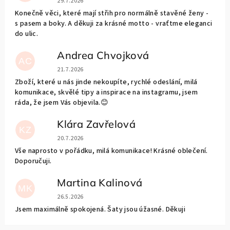
29.7.2026
Konečně věci, které mají střih pro normálně stavěné ženy -
s pasem a boky. A děkuji za krásné motto - vraťtme eleganci
do ulic.
Andrea Chvojková
AC
Hodnocení obchodu je 5 z 5 hvězdiček.
21.7.2026
Zboží, které u nás jinde nekoupíte, rychlé odeslání, milá
komunikace, skvělé tipy a inspirace na instagramu, jsem
ráda, že jsem Vás objevila.😊
Klára Zavřelová
KZ
Hodnocení obchodu je 5 z 5 hvězdiček.
20.7.2026
Vše naprosto v pořádku, milá komunikace! Krásné oblečení.
Doporučuji.
Martina Kalinová
MK
Hodnocení obchodu je 5 z 5 hvězdiček.
26.5.2026
Jsem maximálně spokojená. Šaty jsou úžasné. Děkuji