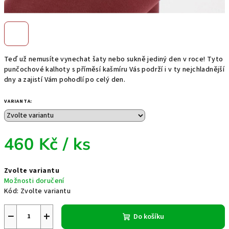
Teď už nemusíte vynechat šaty nebo sukně jediný den v roce! Tyto
punčochové kalhoty s příměsí kašmíru Vás podrží i v ty nejchladnější
dny a zajistí Vám pohodlí po celý den.
VARIANTA:
460 Kč
/ ks
Měrná
Zvolte variantu
cena:
Možnosti doručení
Kód:
Zvolte variantu
−
+
Do košíku