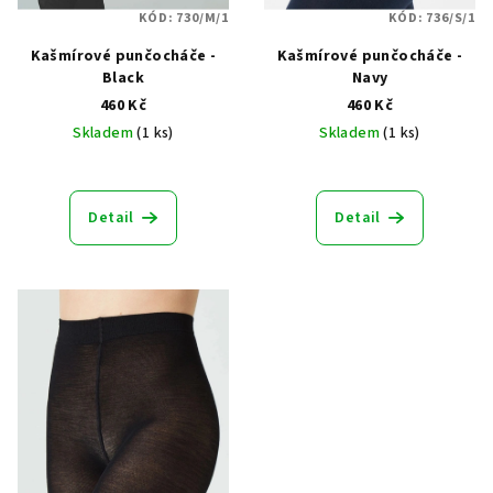
KÓD:
730/M/1
KÓD:
736/S/1
Kašmírové punčocháče -
Kašmírové punčocháče -
Black
Navy
460 Kč
460 Kč
Skladem
(1 ks)
Skladem
(1 ks)
Průměrné
hodnocení
produktu
Detail
Detail
je
5,0
z
5
hvězdiček.