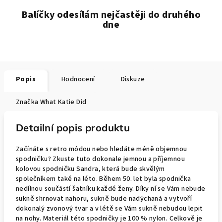
Balíčky odesílám nejčastěji do druhého
dne
Popis
Hodnocení
Diskuze
Značka
What Katie Did
Detailní popis produktu
Začínáte s retro módou nebo hledáte méně objemnou
spodničku? Zkuste tuto dokonale jemnou a příjemnou
kolovou spodničku Sandra, která bude skvělým
společníkem také na léto. Během 50. let byla spodnička
nedílnou součástí šatníku každé ženy. Díky ní se Vám nebude
sukně shrnovat nahoru, sukně bude nadýchaná a vytvoří
dokonalý zvonový tvar a v létě se Vám sukně nebudou lepit
na nohy. Materiál této spodničky je 100 % nylon. Celkově je