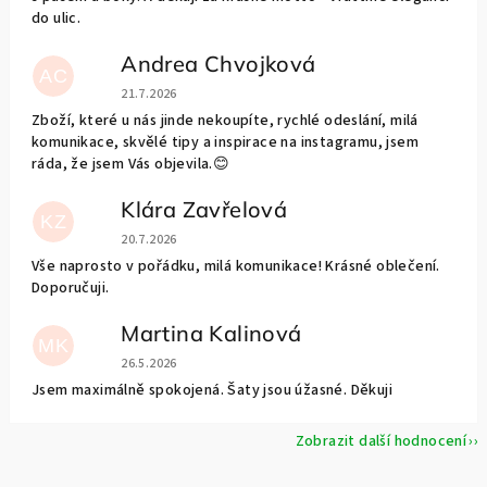
do ulic.
Andrea Chvojková
AC
Hodnocení obchodu je 5 z 5 hvězdiček.
21.7.2026
Zboží, které u nás jinde nekoupíte, rychlé odeslání, milá
komunikace, skvělé tipy a inspirace na instagramu, jsem
ráda, že jsem Vás objevila.😊
Klára Zavřelová
KZ
Hodnocení obchodu je 5 z 5 hvězdiček.
20.7.2026
Vše naprosto v pořádku, milá komunikace! Krásné oblečení.
Doporučuji.
Martina Kalinová
MK
Hodnocení obchodu je 5 z 5 hvězdiček.
26.5.2026
Jsem maximálně spokojená. Šaty jsou úžasné. Děkuji
Zobrazit další hodnocení