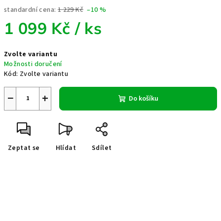
standardní cena:
1 229 Kč
–10 %
1 099 Kč
/ ks
Měrná
Zvolte variantu
cena:
Možnosti doručení
Kód:
Zvolte variantu
−
+
Do košíku
Zeptat se
Hlídat
Sdílet