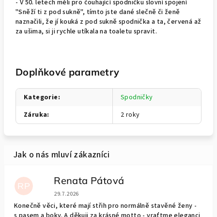
- V 50. letech měli pro čouhající spodničku slovní spojení
"Sněží ti z pod sukně", tímto jste dané slečně či ženě
naznačili, že jí kouká z pod sukně spodnička a ta, červená až
za ušima, si ji rychle utíkala na toaletu spravit.
Doplňkové parametry
Kategorie
:
Spodničky
Záruka
:
2 roky
Renata Pátová
RP
Hodnocení obchodu je 5 z 5 hvězdiček.
29.7.2026
Konečně věci, které mají střih pro normálně stavěné ženy -
s pasem a boky. A děkuji za krásné motto - vraťtme eleganci