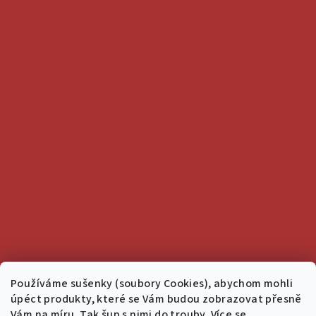
Používáme sušenky (soubory Cookies), abychom mohli
úpéct produkty, které se Vám budou zobrazovat přesně
Vám na míru. Tak šup s nimi do trouby. Více se