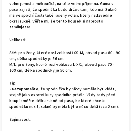
velmi jemná a měkoučká, na těle velmi příjemná. Guma v
pase zajistí, že spodnička bude držet tam, kde má. Sukně
má ve spodní části také řasený volán, který nadzvedne
okraj sukně. Věřte mi, že tento kousek si naprosto
zamilujete!
Velikosti:
S/M: pro ženy, které nosí velikosti XS-M, obvod pasu 60 - 90
cm, délka spodničky je 56 cm.
M/L: pro ženy, které nosí velikosti L-XXL, obvod pasu 70 -
100 cm, délka spodničky je 56 cm.
Tip:
- Nezapomeňte, že spodnička by nikdy neměla být vidět,
stejně jako ostatní kusy spodního prádla. Vždy tedy před
koupí změřte délku sukně od pasu, ke které chcete
spodničku nosit, sukně by měla být o něco delší (cca 2 cm).
Zajímavost: