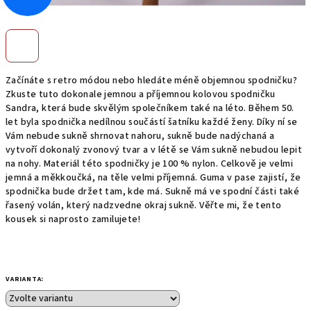
Začínáte s retro módou nebo hledáte méně objemnou spodničku?
Zkuste tuto dokonale jemnou a příjemnou kolovou spodničku
Sandra, která bude skvělým společníkem také na léto. Během 50.
let byla spodnička nedílnou součástí šatníku každé ženy. Díky ní se
Vám nebude sukně shrnovat nahoru, sukně bude nadýchaná a
vytvoří dokonalý zvonový tvar a v létě se Vám sukně nebudou lepit
na nohy. Materiál této spodničky je 100 % nylon. Celkově je velmi
jemná a měkkoučká, na těle velmi příjemná. Guma v pase zajistí, že
spodnička bude držet tam, kde má. Sukně má ve spodní části také
řasený volán, který nadzvedne okraj sukně. Věřte mi, že tento
kousek si naprosto zamilujete!
VARIANTA: