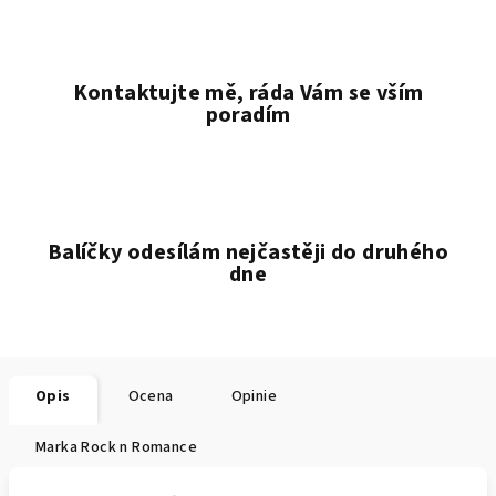
Kontaktujte mě, ráda Vám se vším
poradím
Balíčky odesílám nejčastěji do druhého
dne
Opis
Ocena
Opinie
Marka
Rock n Romance