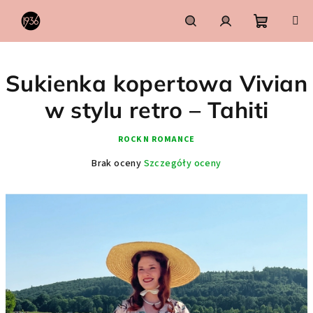
Przejść
do
treści
Koszyk
Szukaj
Zaloguj
Sukienka kopertowa Vivian
się
w stylu retro – Tahiti
ROCK N ROMANCE
Średnia
Brak oceny
Szczegóły oceny
ocena
produktu
wynosi
0,0
na
5
gwiazdek.