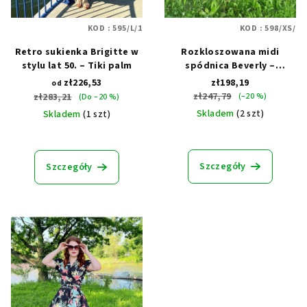
KOD :
595/L/1
KOD :
598/XS/
Retro sukienka Brigitte w
Rozkloszowana midi
stylu lat 50. – Tiki palm
spódnica Beverly –
Honolulu
zł226,53
zł198,19
od
zł247,79
zł283,21
(–20 %)
(Do –20 %)
Skladem
(2 szt)
Skladem
(1 szt)
Szczegóły
Szczegóły