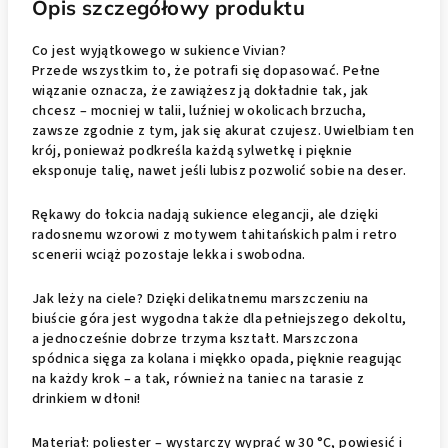
Opis szczegółowy produktu
Co jest wyjątkowego w sukience Vivian?
Przede wszystkim to, że potrafi się dopasować. Pełne
wiązanie oznacza, że zawiążesz ją dokładnie tak, jak
chcesz – mocniej w talii, luźniej w okolicach brzucha,
zawsze zgodnie z tym, jak się akurat czujesz. Uwielbiam ten
krój, ponieważ podkreśla każdą sylwetkę i pięknie
eksponuje talię, nawet jeśli lubisz pozwolić sobie na deser.
Rękawy do łokcia nadają sukience elegancji, ale dzięki
radosnemu wzorowi z motywem tahitańskich palm i retro
scenerii wciąż pozostaje lekka i swobodna.
Jak leży na ciele? Dzięki delikatnemu marszczeniu na
biuście góra jest wygodna także dla pełniejszego dekoltu,
a jednocześnie dobrze trzyma kształt. Marszczona
spódnica sięga za kolana i miękko opada, pięknie reagując
na każdy krok – a tak, również na taniec na tarasie z
drinkiem w dłoni!
Materiał: poliester – wystarczy wyprać w 30 °C, powiesić i