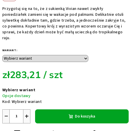
Przygotuj się na to, że z sukienką Vivian nawet zwykły
poniedziałek zamieni się w wakacje pod palmami. Delikatnie otuli
sylwetkę dokładnie tam, gdzie trzeba, a jednocześnie zakryje to,
co powinna. Kopertowy krój z wyrazistym wzorem oczaruje Cię i
sprawi, że każdy dzień może być małą ucieczką do tropikalnego
raju.
WARIANT:
zł283,21
/ szt
Cena
Wybierz wariant
jednostkowa:
Opcje dostawy
Kod:
Wybierz wariant
−
+
Do koszyka