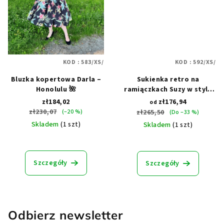
KOD :
583/XS/
KOD :
592/XS/
Bluzka kopertowa Darla –
Sukienka retro na
Honolulu 🌺
ramiączkach Suzy w stylu
lat 50. – Santa Monica
zł184,02
zł176,94
od
zł230,07
(–20 %)
zł265,50
(Do –33 %)
Skladem
(1 szt)
Skladem
(1 szt)
Szczegóły
Szczegóły
Odbierz newsletter