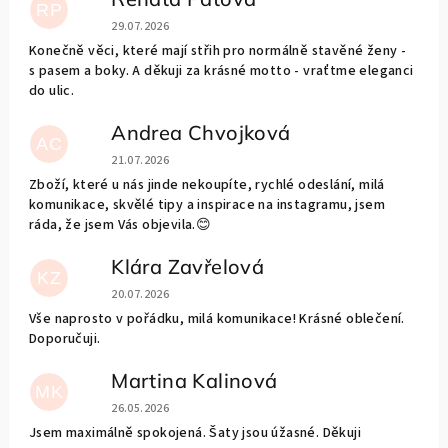
RP
Ocena sklepu to 5 na 5 gwiazdek.
29.07.2026
Konečně věci, které mají střih pro normálně stavěné ženy -
s pasem a boky. A děkuji za krásné motto - vraťtme eleganci
do ulic.
Andrea Chvojková
AC
Ocena sklepu to 5 na 5 gwiazdek.
21.07.2026
Zboží, které u nás jinde nekoupíte, rychlé odeslání, milá
komunikace, skvělé tipy a inspirace na instagramu, jsem
ráda, že jsem Vás objevila.😊
Klára Zavřelová
KZ
Ocena sklepu to 5 na 5 gwiazdek.
20.07.2026
Vše naprosto v pořádku, milá komunikace! Krásné oblečení.
Doporučuji.
Martina Kalinová
MK
Ocena sklepu to 5 na 5 gwiazdek.
26.05.2026
Jsem maximálně spokojená. Šaty jsou úžasné. Děkuji