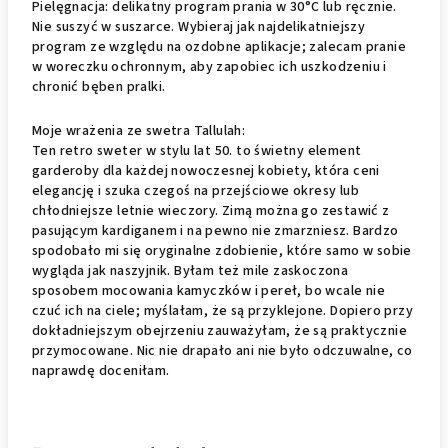
Pielęgnacja: delikatny program prania w 30°C lub ręcznie.
Nie suszyć w suszarce. Wybieraj jak najdelikatniejszy
program ze względu na ozdobne aplikacje; zalecam pranie
w woreczku ochronnym, aby zapobiec ich uszkodzeniu i
chronić bęben pralki.
Moje wrażenia ze swetra Tallulah:
Ten retro sweter w stylu lat 50. to świetny element
garderoby dla każdej nowoczesnej kobiety, która ceni
elegancję i szuka czegoś na przejściowe okresy lub
chłodniejsze letnie wieczory. Zimą można go zestawić z
pasującym kardiganem i na pewno nie zmarzniesz. Bardzo
spodobało mi się oryginalne zdobienie, które samo w sobie
wygląda jak naszyjnik. Byłam też mile zaskoczona
sposobem mocowania kamyczków i pereł, bo wcale nie
czuć ich na ciele; myślałam, że są przyklejone. Dopiero przy
dokładniejszym obejrzeniu zauważyłam, że są praktycznie
przymocowane. Nic nie drapało ani nie było odczuwalne, co
naprawdę doceniłam.