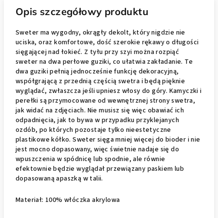
Opis szczegółowy produktu
Sweter ma wygodny, okrągły dekolt, który nigdzie nie
uciska, oraz komfortowe, dość szerokie rękawy o długości
sięgającej nad łokieć. Z tyłu przy szyi można rozpiąć
sweter na dwa perłowe guziki, co ułatwia zakładanie. Te
dwa guziki pełnią jednocześnie funkcję dekoracyjną,
współgrającą z przednią częścią swetra i będą pięknie
wyglądać, zwłaszcza jeśli upniesz włosy do góry. Kamyczki i
perełki są przymocowane od wewnętrznej strony swetra,
jak widać na zdjęciach. Nie musisz się więc obawiać ich
odpadnięcia, jak to bywa w przypadku przyklejanych
ozdób, po których pozostaje tylko nieestetyczne
plastikowe kółko. Sweter sięga mniej więcej do bioder i nie
jest mocno dopasowany, więc świetnie nadaje się do
wpuszczenia w spódnicę lub spodnie, ale równie
efektownie będzie wyglądał przewiązany paskiem lub
dopasowaną apaszką w talii.
Materiał: 100% włóczka akrylowa