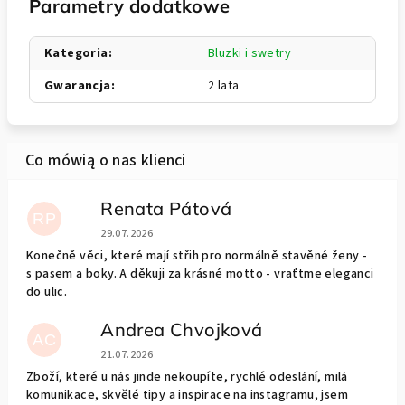
Parametry dodatkowe
Kategoria
:
Bluzki i swetry
Gwarancja
:
2 lata
Renata Pátová
RP
Ocena sklepu to 5 na 5 gwiazdek.
29.07.2026
Konečně věci, které mají střih pro normálně stavěné ženy -
s pasem a boky. A děkuji za krásné motto - vraťtme eleganci
do ulic.
Andrea Chvojková
AC
Ocena sklepu to 5 na 5 gwiazdek.
21.07.2026
Zboží, které u nás jinde nekoupíte, rychlé odeslání, milá
komunikace, skvělé tipy a inspirace na instagramu, jsem