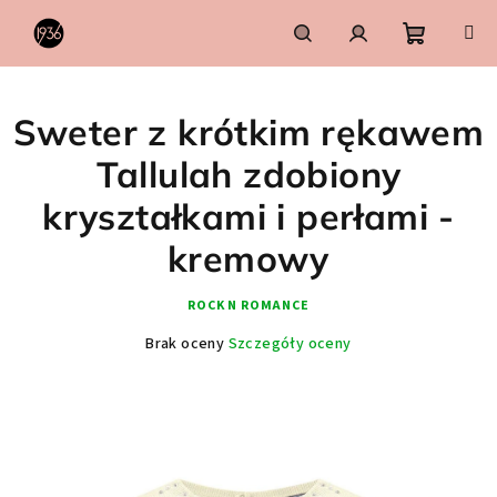
Przejść
do
treści
Koszyk
Szukaj
Zaloguj
Sweter z krótkim rękawem
się
Tallulah zdobiony
kryształkami i perłami -
kremowy
ROCK N ROMANCE
Średnia
Brak oceny
Szczegóły oceny
ocena
produktu
wynosi
0,0
na
5