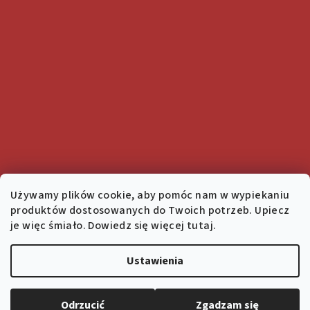
Używamy plików cookie, aby pomóc nam w wypiekaniu
produktów dostosowanych do Twoich potrzeb. Upiecz
je więc śmiało. Dowiedz się więcej tutaj.
Ustawienia
Copyright 2026
Salon 1936
. Wszystkie prawa zastrzeżone.
Edytuj ustawienia plików cookie
Odrzucić
Zgadzam się