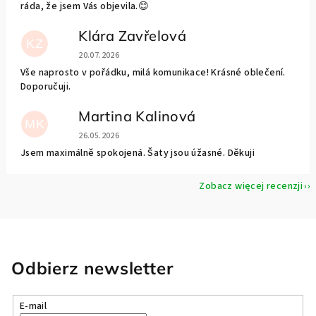
ráda, že jsem Vás objevila.😊
Klára Zavřelová
KZ
Ocena sklepu to 5 na 5 gwiazdek.
20.07.2026
Vše naprosto v pořádku, milá komunikace! Krásné oblečení.
Doporučuji.
Martina Kalinová
MK
Ocena sklepu to 5 na 5 gwiazdek.
26.05.2026
Jsem maximálně spokojená. Šaty jsou úžasné. Děkuji
Zobacz więcej recenzji
Odbierz newsletter
E-mail