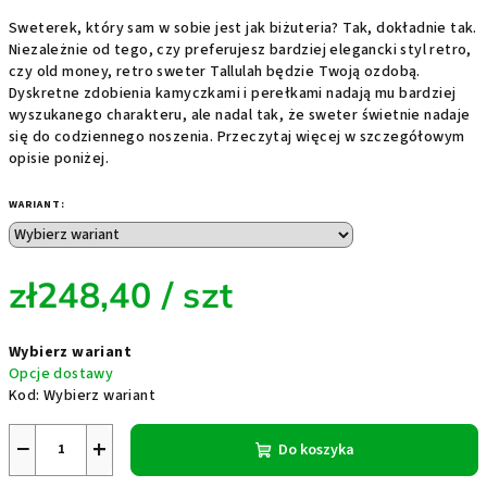
Sweterek, który sam w sobie jest jak biżuteria? Tak, dokładnie tak.
Niezależnie od tego, czy preferujesz bardziej elegancki styl retro,
czy old money, retro sweter Tallulah będzie Twoją ozdobą.
Dyskretne zdobienia kamyczkami i perełkami nadają mu bardziej
wyszukanego charakteru, ale nadal tak, że sweter świetnie nadaje
się do codziennego noszenia. Przeczytaj więcej w szczegółowym
opisie poniżej.
WARIANT:
zł248,40
/ szt
Cena
Wybierz wariant
jednostkowa:
Opcje dostawy
Kod:
Wybierz wariant
−
+
Do koszyka