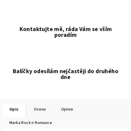
Kontaktujte mě, ráda Vám se vším
poradím
Balíčky odesílám nejčastěji do druhého
dne
Opis
Ocena
Opinie
Marka
Rock n Romance