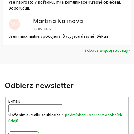
Vše naprosto v pořádku, milá komunikace! Krásné oblečení.
Doporučuji.
Martina Kalinová
MK
Ocena sklepu to 5 na 5 gwiazdek.
26.05.2026
Jsem maximálně spokojená. Šaty jsou úžasné. Děkuji
Zobacz więcej recenzji
Odbierz newsletter
E-mail
Vložením e-mailu souhlasíte s
podmínkami ochrany osobních
údajů