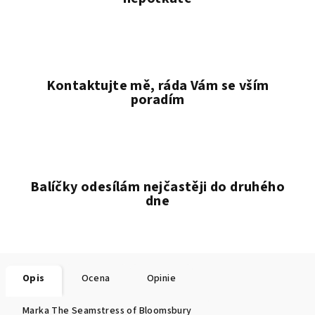
Kontaktujte mě, ráda Vám se vším
poradím
Balíčky odesílám nejčastěji do druhého
dne
Opis
Ocena
Opinie
Marka
The Seamstress of Bloomsbury