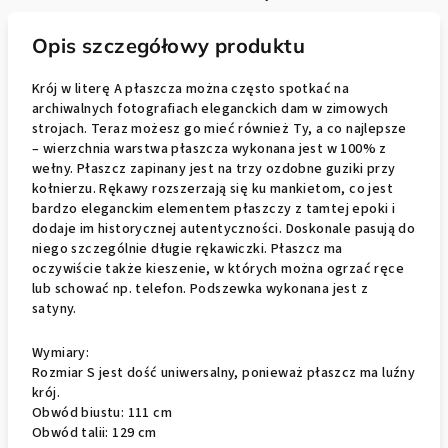
Opis szczegółowy produktu
Krój w literę A płaszcza można często spotkać na
archiwalnych fotografiach eleganckich dam w zimowych
strojach. Teraz możesz go mieć również Ty, a co najlepsze
– wierzchnia warstwa płaszcza wykonana jest w 100% z
wełny. Płaszcz zapinany jest na trzy ozdobne guziki przy
kołnierzu. Rękawy rozszerzają się ku mankietom, co jest
bardzo eleganckim elementem płaszczy z tamtej epoki i
dodaje im historycznej autentyczności. Doskonale pasują do
niego szczególnie długie rękawiczki. Płaszcz ma
oczywiście także kieszenie, w których można ogrzać ręce
lub schować np. telefon. Podszewka wykonana jest z
satyny.
Wymiary:
Rozmiar S jest dość uniwersalny, ponieważ płaszcz ma luźny
krój.
Obwód biustu: 111 cm
Obwód talii: 129 cm