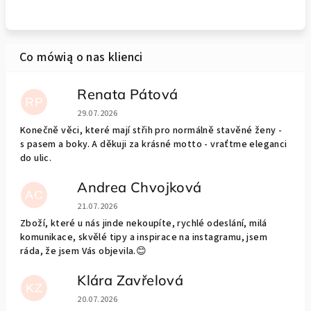
Renata Pátová
RP
Ocena sklepu to 5 na 5 gwiazdek.
29.07.2026
Konečně věci, které mají střih pro normálně stavěné ženy -
s pasem a boky. A děkuji za krásné motto - vraťtme eleganci
do ulic.
Andrea Chvojková
AC
Ocena sklepu to 5 na 5 gwiazdek.
21.07.2026
Zboží, které u nás jinde nekoupíte, rychlé odeslání, milá
komunikace, skvělé tipy a inspirace na instagramu, jsem
ráda, že jsem Vás objevila.😊
Klára Zavřelová
KZ
Ocena sklepu to 5 na 5 gwiazdek.
20.07.2026