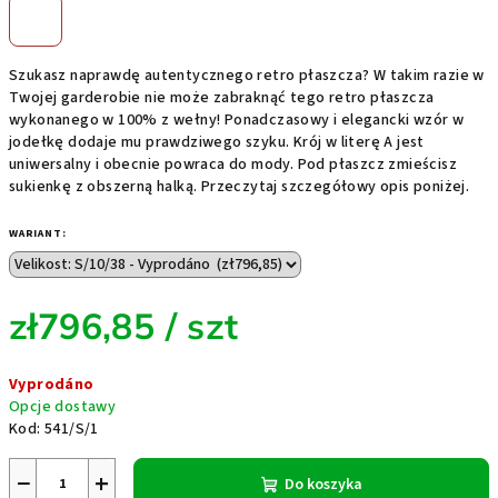
Szukasz naprawdę autentycznego retro płaszcza? W takim razie w
Twojej garderobie nie może zabraknąć tego retro płaszcza
wykonanego w 100% z wełny! Ponadczasowy i elegancki wzór w
jodełkę dodaje mu prawdziwego szyku. Krój w literę A jest
uniwersalny i obecnie powraca do mody. Pod płaszcz zmieścisz
sukienkę z obszerną halką. Przeczytaj szczegółowy opis poniżej.
WARIANT:
zł796,85
/ szt
Cena
Vyprodáno
jednostkowa:
Opcje dostawy
Kod:
541/S/1
−
+
Do koszyka