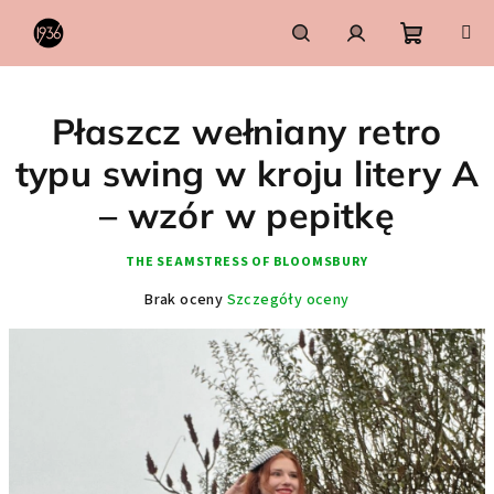
Przejść
do
treści
Koszyk
Szukaj
Zaloguj
Płaszcz wełniany retro
się
typu swing w kroju litery A
– wzór w pepitkę
THE SEAMSTRESS OF BLOOMSBURY
Średnia
Brak oceny
Szczegóły oceny
ocena
produktu
wynosi
0,0
na
5
gwiazdek.