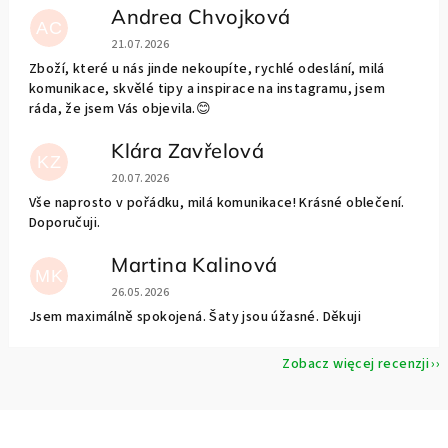
Andrea Chvojková
AC
Ocena sklepu to 5 na 5 gwiazdek.
21.07.2026
Zboží, které u nás jinde nekoupíte, rychlé odeslání, milá
komunikace, skvělé tipy a inspirace na instagramu, jsem
ráda, že jsem Vás objevila.😊
Klára Zavřelová
KZ
Ocena sklepu to 5 na 5 gwiazdek.
20.07.2026
Vše naprosto v pořádku, milá komunikace! Krásné oblečení.
Doporučuji.
Martina Kalinová
MK
Ocena sklepu to 5 na 5 gwiazdek.
26.05.2026
Jsem maximálně spokojená. Šaty jsou úžasné. Děkuji
Zobacz więcej recenzji