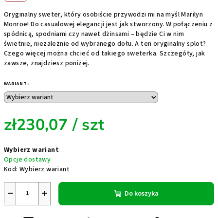
Oryginalny sweter, który osobiście przywodzi mi na myśl Marilyn
Monroe! Do casualowej elegancji jest jak stworzony. W połączeniu z
spódnicą, spodniami czy nawet dżinsami – będzie Ci w nim
świetnie, niezależnie od wybranego dołu. A ten oryginalny splot?
Czego więcej można chcieć od takiego sweterka. Szczegóły, jak
zawsze, znajdziesz poniżej.
WARIANT:
zł230,07
/ szt
Cena
Wybierz wariant
jednostkowa:
Opcje dostawy
Kod:
Wybierz wariant
−
+
Do koszyka