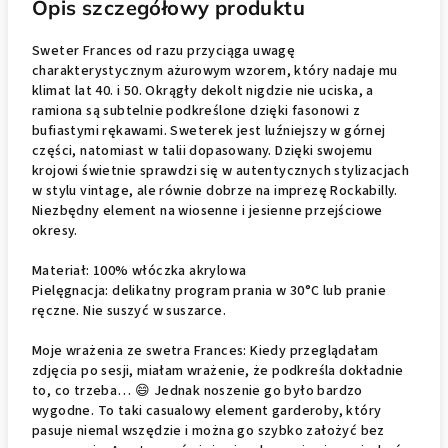
Opis szczegółowy produktu
Sweter Frances od razu przyciąga uwagę
charakterystycznym ażurowym wzorem, który nadaje mu
klimat lat 40. i 50. Okrągły dekolt nigdzie nie uciska, a
ramiona są subtelnie podkreślone dzięki fasonowi z
bufiastymi rękawami. Sweterek jest luźniejszy w górnej
części, natomiast w talii dopasowany. Dzięki swojemu
krojowi świetnie sprawdzi się w autentycznych stylizacjach
w stylu vintage, ale równie dobrze na imprezę Rockabilly.
Niezbędny element na wiosenne i jesienne przejściowe
okresy.
Materiał: 100% włóczka akrylowa
Pielęgnacja: delikatny program prania w 30°C lub pranie
ręczne. Nie suszyć w suszarce.
Moje wrażenia ze swetra Frances: Kiedy przeglądałam
zdjęcia po sesji, miałam wrażenie, że podkreśla dokładnie
to, co trzeba…
😄
Jednak noszenie go było bardzo
wygodne. To taki casualowy element garderoby, który
pasuje niemal wszędzie i można go szybko założyć bez