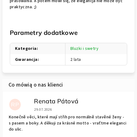
prasowania. A potem mówi się, że elegancja nie może być
praktyczna. ;)
Parametry dodatkowe
Kategoria
:
Bluzki i swetry
Gwarancja
:
2 lata
Renata Pátová
RP
Ocena sklepu to 5 na 5 gwiazdek.
29.07.2026
Konečně věci, které mají střih pro normálně stavěné ženy -
s pasem a boky. A děkuji za krásné motto - vraťtme eleganci
do ulic.