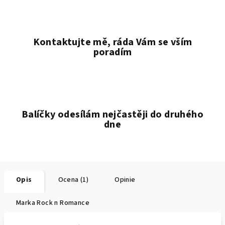
Kontaktujte mě, ráda Vám se vším
poradím
Balíčky odesílám nejčastěji do druhého
dne
Opis
Ocena (1)
Opinie
Marka
Rock n Romance