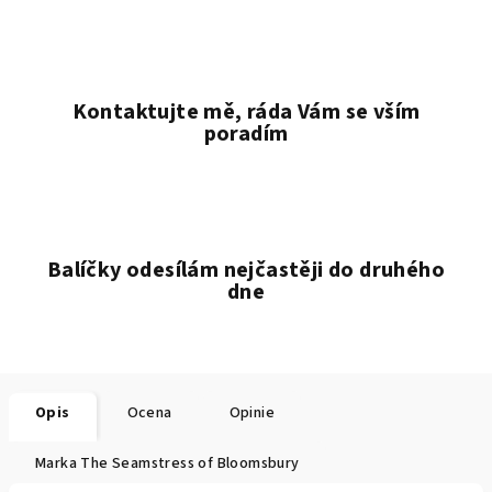
Kontaktujte mě, ráda Vám se vším
poradím
Balíčky odesílám nejčastěji do druhého
dne
Opis
Ocena
Opinie
Marka
The Seamstress of Bloomsbury