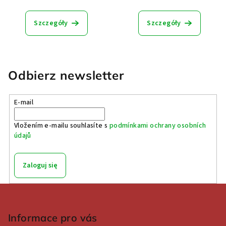
Szczegóły
Szczegóły
Odbierz newsletter
E-mail
Vložením e-mailu souhlasíte s
podmínkami ochrany osobních
údajů
Zaloguj się
S
t
o
Informace pro vás