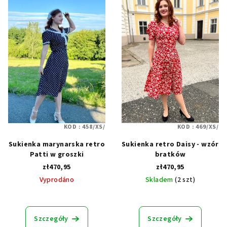
KOD :
458/XS/
KOD :
469/XS/
Sukienka marynarska retro
Sukienka retro Daisy - wzór
Patti w groszki
bratków
zł470,95
zł470,95
Vyprodáno
Skladem
(2 szt)
Szczegóły
Szczegóły