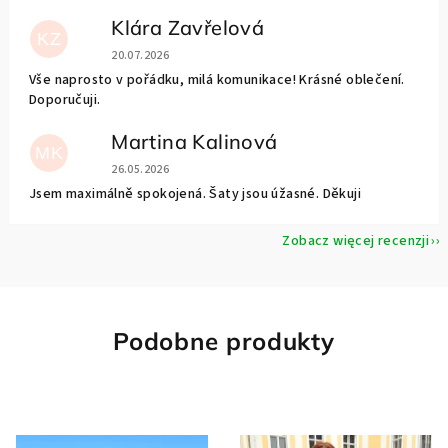
Klára Zavřelová
KZ
Ocena sklepu to 5 na 5 gwiazdek.
20.07.2026
Vše naprosto v pořádku, milá komunikace! Krásné oblečení.
Doporučuji.
Martina Kalinová
MK
Ocena sklepu to 5 na 5 gwiazdek.
26.05.2026
Jsem maximálně spokojená. Šaty jsou úžasné. Děkuji
Zobacz więcej recenzji
Podobne produkty