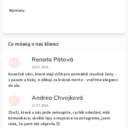
Wymiary:
Renata Pátová
RP
Ocena sklepu to 5 na 5 gwiazdek.
29.07.2026
Konečně věci, které mají střih pro normálně stavěné ženy -
s pasem a boky. A děkuji za krásné motto - vraťtme eleganci
do ulic.
Andrea Chvojková
AC
Ocena sklepu to 5 na 5 gwiazdek.
21.07.2026
Zboží, které u nás jinde nekoupíte, rychlé odeslání, milá
komunikace, skvělé tipy a inspirace na instagramu, jsem
ráda, že jsem Vás objevila.😊