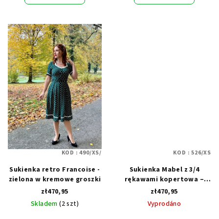
KOD :
490/XS/
KOD :
526/XS
Sukienka retro Francoise -
Sukienka Mabel z 3/4
zielona w kremowe groszki
rękawami kopertowa –
granatowa w kropki
zł470,95
zł470,95
Skladem
(2 szt)
Vyprodáno