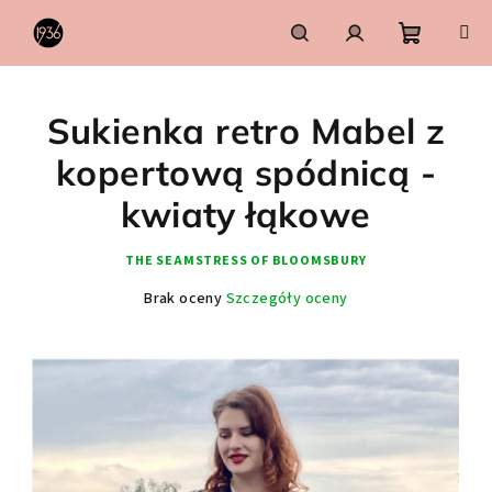
Przejść
do
treści
Koszyk
Szukaj
Zaloguj
Sukienka retro Mabel z
się
kopertową spódnicą -
kwiaty łąkowe
THE SEAMSTRESS OF BLOOMSBURY
Średnia
Brak oceny
Szczegóły oceny
ocena
produktu
wynosi
0,0
na
5
gwiazdek.