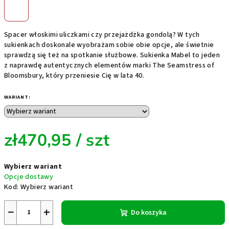
Spacer włoskimi uliczkami czy przejażdżka gondolą? W tych
sukienkach doskonale wyobrażam sobie obie opcje, ale świetnie
sprawdzą się też na spotkanie służbowe. Sukienka Mabel to jeden
z naprawdę autentycznych elementów marki The Seamstress of
Bloomsbury, który przeniesie Cię w lata 40.
WARIANT:
zł470,95
/ szt
Cena
Wybierz wariant
jednostkowa:
Opcje dostawy
Kod:
Wybierz wariant
−
+
Do koszyka