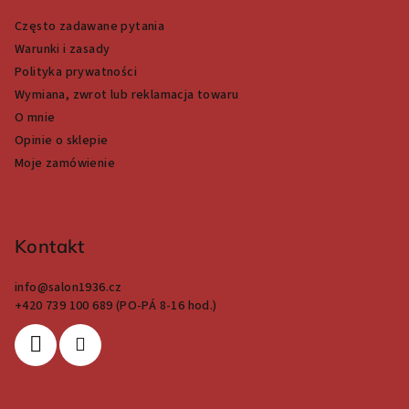
p
Często zadawane pytania
k
Warunki i zasady
a
Polityka prywatności
Wymiana, zwrot lub reklamacja towaru
O mnie
Opinie o sklepie
Moje zamówienie
Kontakt
info
@
salon1936.cz
+420 739 100 689 (PO-PÁ 8-16 hod.)