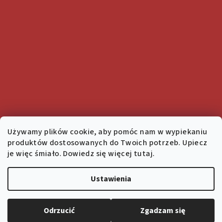
Używamy plików cookie, aby pomóc nam w wypiekaniu
produktów dostosowanych do Twoich potrzeb. Upiecz
je więc śmiało. Dowiedz się więcej tutaj.
Ustawienia
Copyright 2026
Salon 1936
. Wszystkie prawa zastrzeżone.
Edytuj ustawienia plików cookie
Odrzucić
Zgadzam się