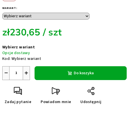
WARIANT:
zł230,65
/ szt
Cena
Wybierz wariant
jednostkowa:
Opcje dostawy
Kod:
Wybierz wariant
−
+
Do koszyka
Zadaj pytanie
Powiadom mnie
Udostępnij