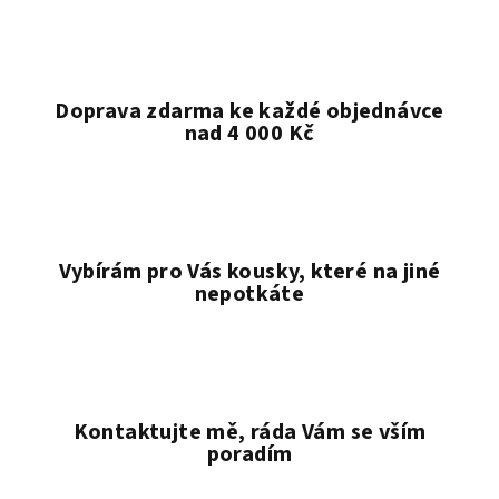
Doprava zdarma ke každé objednávce
nad 4 000 Kč
Vybírám pro Vás kousky, které na jiné
nepotkáte
Kontaktujte mě, ráda Vám se vším
poradím