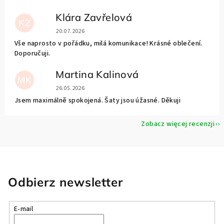
Klára Zavřelová
KZ
Ocena sklepu to 5 na 5 gwiazdek.
20.07.2026
Vše naprosto v pořádku, milá komunikace! Krásné oblečení.
Doporučuji.
Martina Kalinová
MK
Ocena sklepu to 5 na 5 gwiazdek.
26.05.2026
Jsem maximálně spokojená. Šaty jsou úžasné. Děkuji
Zobacz więcej recenzji
Odbierz newsletter
E-mail