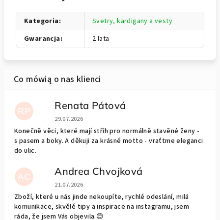
Kategoria
:
Svetry, kardigany a vesty
Gwarancja
:
2 lata
Renata Pátová
RP
Ocena sklepu to 5 na 5 gwiazdek.
29.07.2026
Konečně věci, které mají střih pro normálně stavěné ženy -
s pasem a boky. A děkuji za krásné motto - vraťtme eleganci
do ulic.
Andrea Chvojková
AC
Ocena sklepu to 5 na 5 gwiazdek.
21.07.2026
Zboží, které u nás jinde nekoupíte, rychlé odeslání, milá
komunikace, skvělé tipy a inspirace na instagramu, jsem
ráda, že jsem Vás objevila.😊