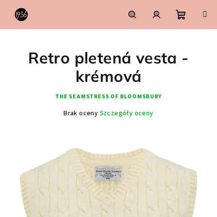
Przejść
do
treści
Koszyk
Szukaj
Zaloguj
Retro pletená vesta -
się
krémová
THE SEAMSTRESS OF BLOOMSBURY
Średnia
Brak oceny
Szczegóły oceny
ocena
produktu
wynosi
0,0
na
5
gwiazdek.