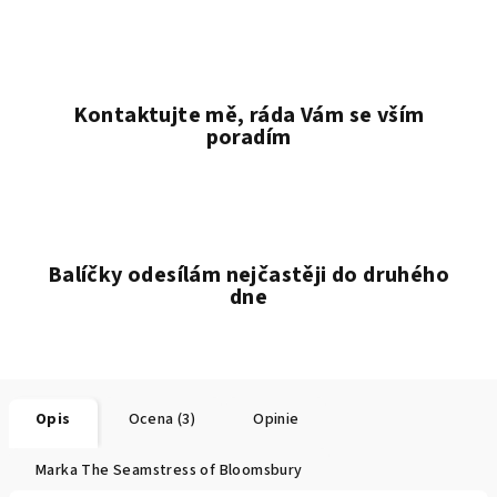
Kontaktujte mě, ráda Vám se vším
poradím
Balíčky odesílám nejčastěji do druhého
dne
Opis
Ocena (3)
Opinie
Marka
The Seamstress of Bloomsbury