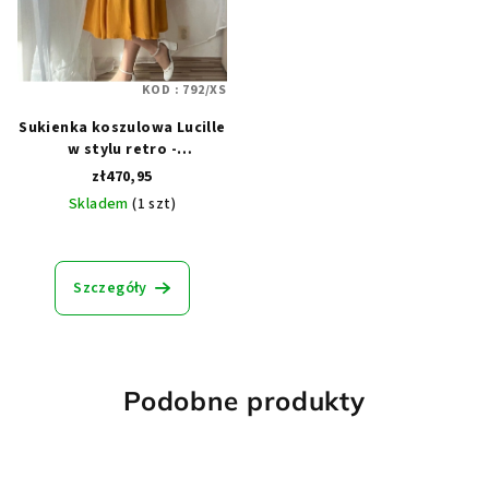
KOD :
792/XS
Sukienka koszulowa Lucille
w stylu retro -
szmaragdowa
zł470,95
Skladem
(1 szt)
Szczegóły
Podobne produkty