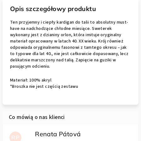
Opis szczegółowy produktu
Ten przyjemny i ciepły kardigan do talii to absolutny must-
have na nadchodzące chłodne miesiące. Sweterek
wykonany jest z dzianiny orlon, która imituje oryginalny
materiał opracowany w latach 40. XX wieku. Krój również
odpowiada oryginalnemu fasonowi z tamtego okresu – jak
to typowe dla lat 40., nie jest całkowicie dopasowany, lecz
delikatnie marszczony nad talią. Zapięcie na guziki w
pasującym odcieniu.
Materiał: 100% akryl
*Broszka nie jest częścią zestawu
Renata Pátová
RP
Ocena sklepu to 5 na 5 gwiazdek.