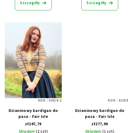
produktu
Szczegóły
Szczegóły
wynosi
5,0
na
5
gwiazdek.
KOD :
508/8-1
KOD :
810/8
Dzianinowy kardigan do
Dzianinowy kardigan do
pasa - Fair Isle
pasa - Fair Isle
zł247,79
zł277,90
Skladem
(2 szt)
Skladem
(1 szt)