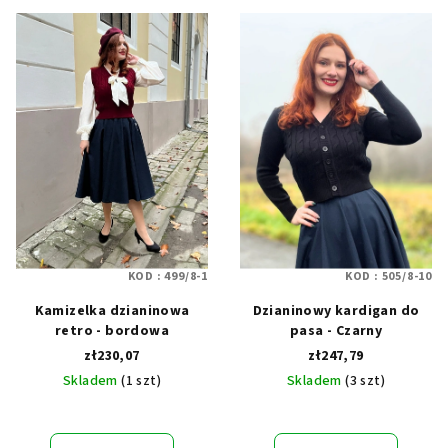
KOD :
499/8-1
KOD :
505/8-10
Kamizelka dzianinowa
Dzianinowy kardigan do
retro - bordowa
pasa - Czarny
zł230,07
zł247,79
Skladem
(1 szt)
Skladem
(3 szt)
Średnia
ocena