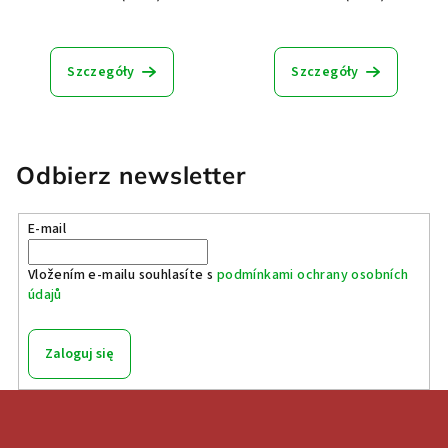
Szczegóły
Szczegóły
Odbierz newsletter
E-mail
Vložením e-mailu souhlasíte s
podmínkami ochrany osobních
údajů
Zaloguj się
S
t