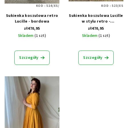
KOD :
514/XS/
KOD :
523/XS
Sukienka koszulowa retro
Sukienka koszulowa Lucille
Lucille - bordowa
w stylu retro -
szmaragdowa
zł470,95
zł470,95
Skladem
(1 szt)
Skladem
(1 szt)
Średnia
Średnia
ocena
ocena
produktu
produktu
Szczegóły
Szczegóły
wynosi
wynosi
5,0
5,0
na
na
5
5
gwiazdek.
gwiazdek.