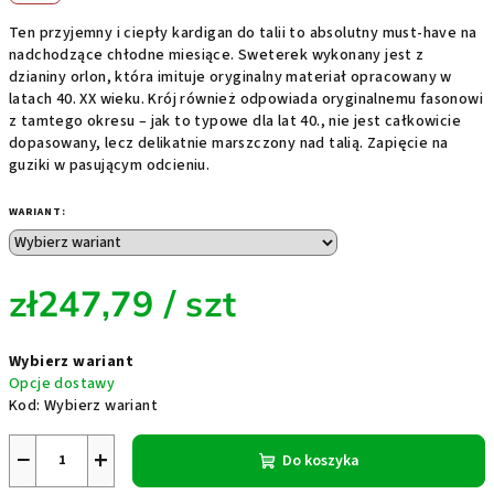
Ten przyjemny i ciepły kardigan do talii to absolutny must-have na
nadchodzące chłodne miesiące. Sweterek wykonany jest z
dzianiny orlon, która imituje oryginalny materiał opracowany w
latach 40. XX wieku. Krój również odpowiada oryginalnemu fasonowi
z tamtego okresu – jak to typowe dla lat 40., nie jest całkowicie
dopasowany, lecz delikatnie marszczony nad talią. Zapięcie na
guziki w pasującym odcieniu.
WARIANT:
zł247,79
/ szt
Cena
Wybierz wariant
jednostkowa:
Opcje dostawy
Kod:
Wybierz wariant
−
+
Do koszyka