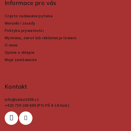
o
Informace pro vás
p
Często zadawane pytania
k
Warunki i zasady
a
Polityka prywatności
Wymiana, zwrot lub reklamacja towaru
O mnie
Opinie o sklepie
Moje zamówienie
Kontakt
info
@
salon1936.cz
+420 739 100 689 (PO-PÁ 8-16 hod.)