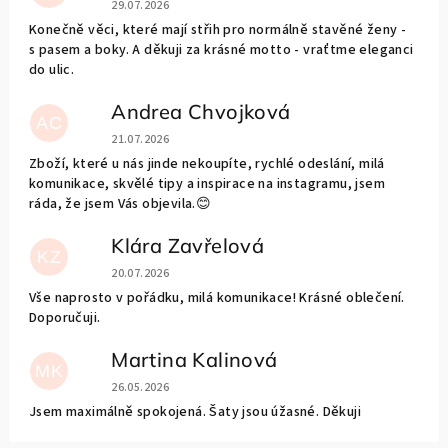
29.07.2026
Konečně věci, které mají střih pro normálně stavěné ženy -
s pasem a boky. A děkuji za krásné motto - vraťtme eleganci
do ulic.
Andrea Chvojková
AC
Ocena sklepu to 5 na 5 gwiazdek.
21.07.2026
Zboží, které u nás jinde nekoupíte, rychlé odeslání, milá
komunikace, skvělé tipy a inspirace na instagramu, jsem
ráda, že jsem Vás objevila.😊
Klára Zavřelová
KZ
Ocena sklepu to 5 na 5 gwiazdek.
20.07.2026
Vše naprosto v pořádku, milá komunikace! Krásné oblečení.
Doporučuji.
Martina Kalinová
MK
Ocena sklepu to 5 na 5 gwiazdek.
26.05.2026
Jsem maximálně spokojená. Šaty jsou úžasné. Děkuji