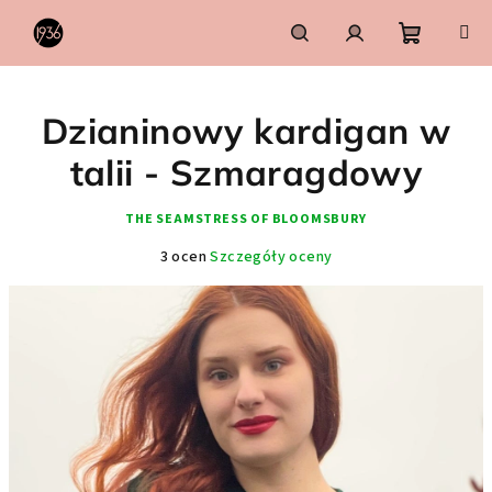
Przejść
do
treści
Koszyk
Szukaj
Zaloguj
Dzianinowy kardigan w
się
talii - Szmaragdowy
THE SEAMSTRESS OF BLOOMSBURY
Średnia
3 ocen
Szczegóły oceny
ocena
produktu
wynosi
5,0
na
5
gwiazdek.