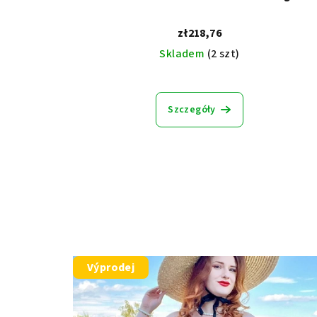
zł218,76
Skladem
(2 szt)
Średnia
ocena
Szczegóły
produktu
wynosi
5,0
na
5
gwiazdek.
Výprodej