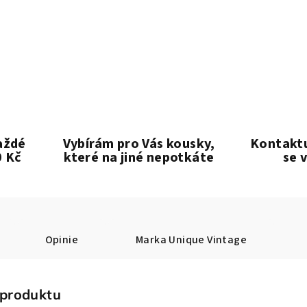
aždé
Vybírám pro Vás kousky,
Kontaktu
0 Kč
které na jiné nepotkáte
se 
Opinie
Marka
Unique Vintage
 produktu