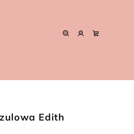
Szukaj
Zaloguj
Koszyk
się
zulowa Edith