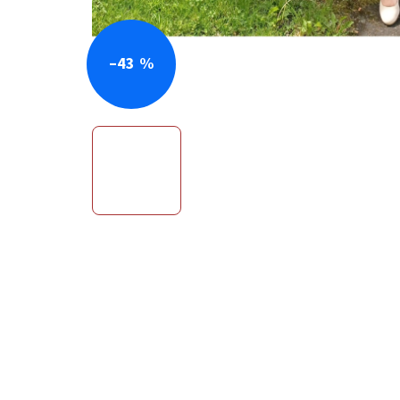
–43 %