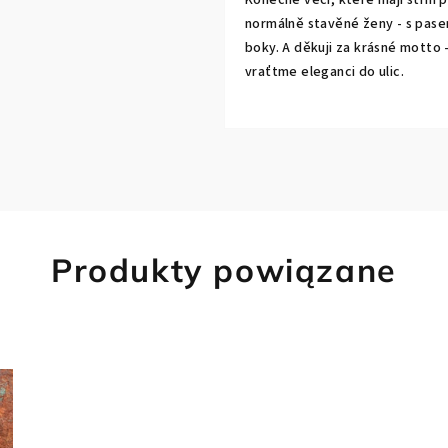
normálně stavěné ženy - s pase
boky. A děkuji za krásné motto 
vraťtme eleganci do ulic.
Produkty powiązane