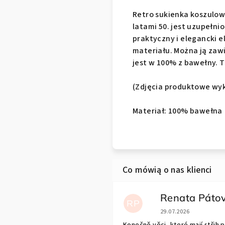
Retro sukienka koszulowa
latami 50. jest uzupełn
praktyczny i elegancki 
materiału. Można ją zawi
jest w 100% z bawełny. T
(Zdjęcia produktowe wyko
Materiał: 100% bawełna
Renata Páto
RP
Ocena sklepu to 5 n
29.07.2026
Konečně věci, které mají střih 