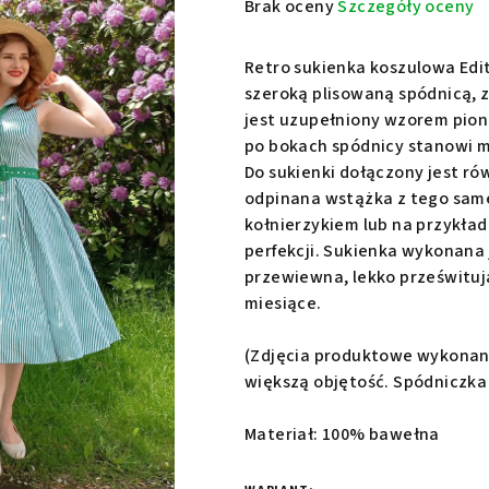
Średnia
Brak oceny
Szczegóły oceny
ocena
produktu
Retro sukienka koszulowa Edit
wynosi
szeroką plisowaną spódnicą, z
0,0
jest uzupełniony wzorem pion
na
po bokach spódnicy stanowi m
5
Do sukienki dołączony jest ró
gwiazdek.
odpinana wstążka z tego sam
kołnierzykiem lub na przykład
perfekcji. Sukienka wykonana 
przewiewna, lekko prześwitują
miesiące.
(Zdjęcia produktowe wykonane
większą objętość. Spódniczka n
Materiał: 100% bawełna