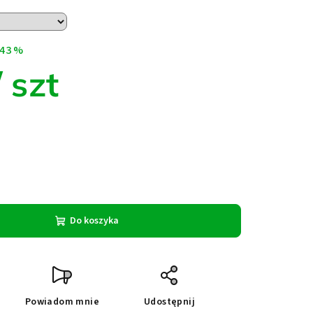
43 %
/ szt
Do koszyka
Powiadom mnie
Udostępnij