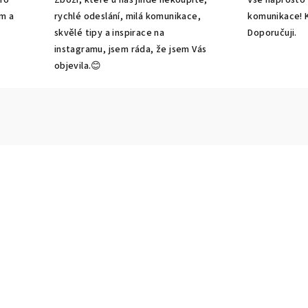
m a
rychlé odeslání, milá komunikace,
komunikace! K
-
skvělé tipy a inspirace na
Doporučuji.
instagramu, jsem ráda, že jsem Vás
objevila.😊