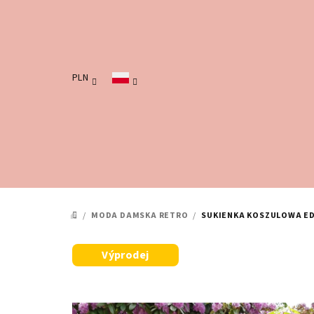
Przejść
do
treści
PLN
/
MODA DAMSKA RETRO
/
SUKIENKA KOSZULOWA E
HOME
Výprodej