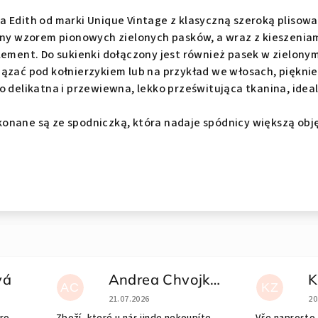
 Edith od marki Unique Vintage z klasyczną szeroką plisowa
iony wzorem pionowych zielonych pasków, a wraz z kieszeni
element. Do sukienki dołączony jest również pasek w zielon
ązać pod kołnierzykiem lub na przykład we włosach, pięknie
o delikatna i przewiewna, lekko prześwitująca tkanina, ideal
nane są ze spodniczką, która nadaje spódnicy większą objęt
vá
Andrea Chvojková
K
AC
KZ
a 5 gwiazdek.
Ocena sklepu to 5 na 5 gwiazdek.
Oc
21.07.2026
20
pro
Zboží, které u nás jinde nekoupíte,
Vše naprosto 