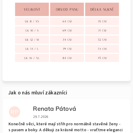
Renata Pátová
RP
Hodnocení obchodu je 5 z 5 hvězdiček.
29.7.2026
Konečně věci, které mají střih pro normálně stavěné ženy -
s pasem a boky. A děkuji za krásné motto - vraťtme eleganci