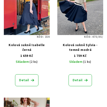
KÓD:
154
KÓD:
475/XS/
Kolová sukně Isabelle
Kolová sukně Sylvia -
černá
temně modrá
1 659 Kč
1 759 Kč
Skladem
(2 ks)
Skladem
(1 ks)
Průměrné
Průměrné
hodnocení
hodnocení
produktu
produktu
Detail
Detail
je
je
4,5
5,0
z
z
5
5
hvězdiček.
hvězdiček.