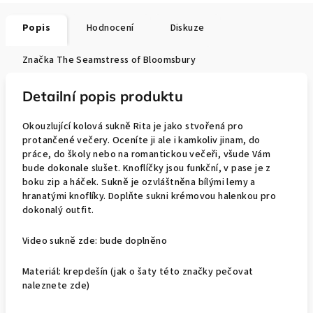
Popis
Hodnocení
Diskuze
Značka
The Seamstress of Bloomsbury
Detailní popis produktu
Okouzlující kolová sukně Rita je jako stvořená pro
protančené večery. Oceníte ji ale i kamkoliv jinam, do
práce, do školy nebo na romantickou večeři, všude Vám
bude dokonale slušet. Knoflíčky jsou funkční, v pase je z
boku zip a háček. Sukně je ozvláštněna bílými lemy a
hranatými knoflíky. Doplňte sukni krémovou halenkou pro
dokonalý outfit.
Video sukně zde: bude doplněno
Materiál: krepdešín (jak o šaty této značky pečovat
naleznete zde)