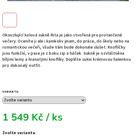
Okouzlující kolová sukně Rita je jako stvořená pro protančené
večery. Oceníte ji ale i kamkoliv jinam, do práce, do školy nebo na
romantickou večeři, všude Vám bude dokonale slušet. Knoflíčky
jsou funkční, v pase je z boku zip a háček. Sukně je ozvláštněna
bílými lemy a hranatými knoflíky. Doplňte sukni krémovou halenkou
pro dokonalý outfit.
VARIANTA:
1 549 Kč
/ ks
Měrná
Zvolte variantu
cena: