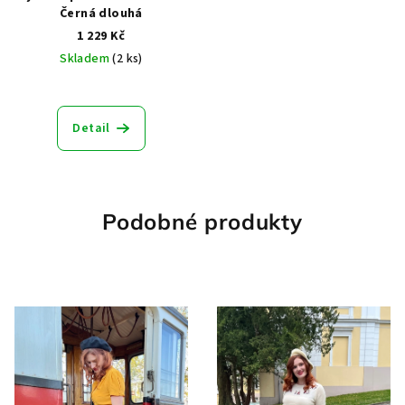
Černá dlouhá
1 229 Kč
Skladem
(2 ks)
Průměrné
hodnocení
produktu
Detail
je
5,0
z
5
hvězdiček.
Podobné produkty