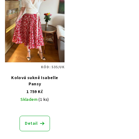
KÓD:
535/UK
Kolová sukně Isabelle
Pansy
1 759 Kč
Skladem
(1 ks)
Průměrné
hodnocení
produktu
Detail
je
5,0