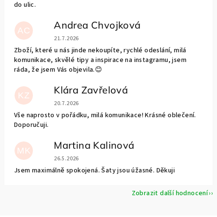
do ulic.
Andrea Chvojková
AC
Hodnocení obchodu je 5 z 5 hvězdiček.
21.7.2026
Zboží, které u nás jinde nekoupíte, rychlé odeslání, milá
komunikace, skvělé tipy a inspirace na instagramu, jsem
ráda, že jsem Vás objevila.😊
Klára Zavřelová
KZ
Hodnocení obchodu je 5 z 5 hvězdiček.
20.7.2026
Vše naprosto v pořádku, milá komunikace! Krásné oblečení.
Doporučuji.
Martina Kalinová
MK
Hodnocení obchodu je 5 z 5 hvězdiček.
26.5.2026
Jsem maximálně spokojená. Šaty jsou úžasné. Děkuji
Zobrazit další hodnocení