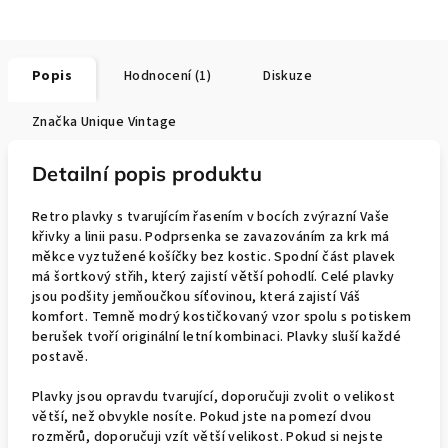
Popis
Hodnocení (1)
Diskuze
Značka
Unique Vintage
Detailní popis produktu
Retro plavky s tvarujícím řasením v bocích zvýrazní Vaše
křivky a linii pasu. Podprsenka se zavazováním za krk má
měkce vyztužené košíčky bez kostic. Spodní část plavek
má šortkový střih, který zajistí větší pohodlí. Celé plavky
jsou podšity jemňoučkou síťovinou, která zajistí Váš
komfort. Temně modrý kostičkovaný vzor spolu s potiskem
berušek tvoří originální letní kombinaci. Plavky sluší každé
postavě.
Plavky jsou opravdu tvarující, doporučuji zvolit o velikost
větší, než obvykle nosíte. Pokud jste na pomezí dvou
rozměrů, doporučuji vzít větší velikost. Pokud si nejste