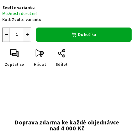
Měrná
Zvolte variantu
cena:
Možnosti doručení
Kód:
Zvolte variantu
−
+
Do košíku
Zeptat se
Hlídat
Sdílet
Doprava zdarma ke každé objednávce
nad 4 000 Kč