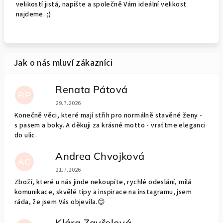
velikostí jistá, napište a společně Vám ideální velikost
najdeme. ;)
Renata Pátová
RP
Hodnocení obchodu je 5 z 5 hvězdiček.
29.7.2026
Konečně věci, které mají střih pro normálně stavěné ženy -
s pasem a boky. A děkuji za krásné motto - vraťtme eleganci
do ulic.
Andrea Chvojková
AC
Hodnocení obchodu je 5 z 5 hvězdiček.
21.7.2026
Zboží, které u nás jinde nekoupíte, rychlé odeslání, milá
komunikace, skvělé tipy a inspirace na instagramu, jsem
ráda, že jsem Vás objevila.😊
Klára Zavřelová