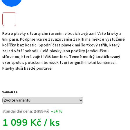
Retro plavky s tvarujícím řasením v bocích zvýrazní Vaše křivky a
linii pasu. Podprsenka se zavazováním za krk má měkce vyztužené
košíčky bez kostic. Spodní část plavek má šortkový střih, který
zajistí větší pohodlí. Celé plavky jsou podšity jemňoučkou
síťovinou, která zajistí Váš komfort. Temně modrý kostičkovaný
vzor spolu s potiskem berušek tvoří originální letní kombinaci.
Plavky sluší každé postavě.
VARIANTA:
standardní cena:
2 399 Kč
–54 %
1 099 Kč
/ ks