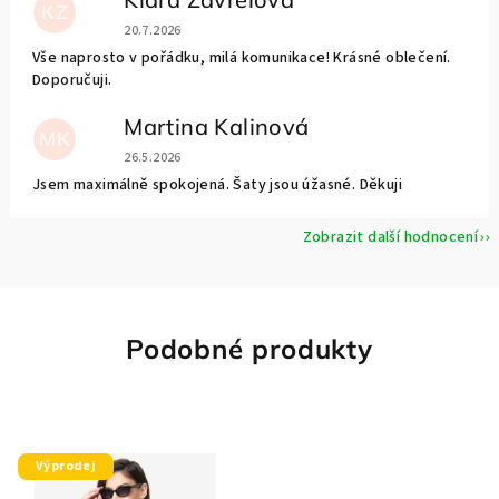
KZ
Hodnocení obchodu je 5 z 5 hvězdiček.
20.7.2026
Vše naprosto v pořádku, milá komunikace! Krásné oblečení.
Doporučuji.
Martina Kalinová
MK
Hodnocení obchodu je 5 z 5 hvězdiček.
26.5.2026
Jsem maximálně spokojená. Šaty jsou úžasné. Děkuji
Zobrazit další hodnocení
Podobné produkty
Výprodej