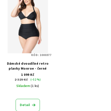
KÓD:
1000377
Dámské dvoudílné retro
plavky Monroe - černé
1 099 Kč
2 329 Kč
(–52 %)
Skladem
(1 ks)
Průměrné
hodnocení
produktu
Detail
je